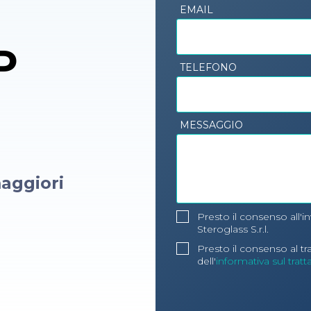
EMAIL
P
TELEFONO
MESSAGGIO
aggiori
Presto il consenso all'i
Steroglass S.r.l.
Presto il consenso al t
dell'
informativa sul trat