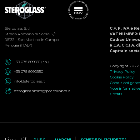
Steroglass S.r.l.
C.F. P. IVA e 
Strada Romano di Sopra, 2/C
VAT NUMBER: 
06132 - San Martino in Campo
Codice Univo
Perugia (ITALY)
R.E.A. C.C.I.A. 
Capitale social
+39 075 609091 (r.a.)
Copyright 2022 ©
+39 075 6090950
Privacy Policy
Cookie Policy
info@steroglass.it
Condizioni genera
Note informativ
steroglass.amm@pec.collabra.it
Credits
Link utili:
DURC
MARCHI
SCHEDE DI SICUREZZA