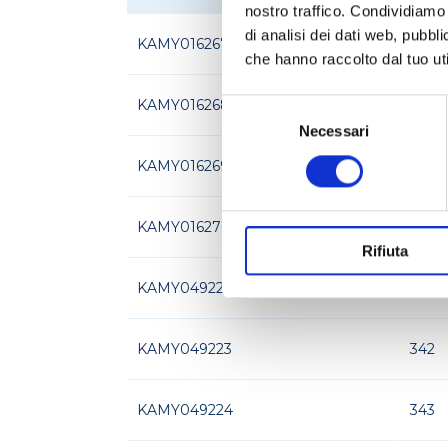
nostro traffico. Condividiamo 
di analisi dei dati web, pubbl
KAMY016267
345
che hanno raccolto dal tuo uti
KAMY016268
346
Selezione
del
Necessari
consenso
KAMY016269
347
KAMY016270
348
Rifiuta
KAMY049222
340
KAMY049223
342
KAMY049224
343