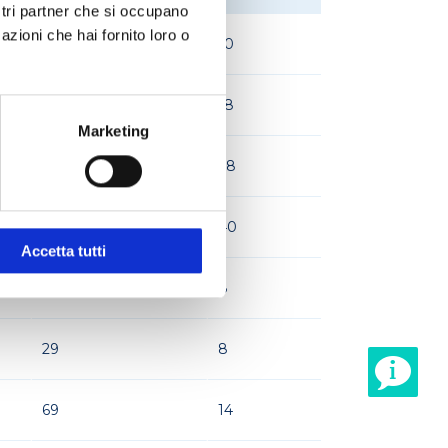
ostri partner che si occupano
azioni che hai fornito loro o
29
10
34
18
Marketing
88
28
118
40
Accetta tutti
48
8
29
8
69
14