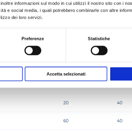
inoltre informazioni sul modo in cui utilizzi il nostro sito con i n
icità e social media, i quali potrebbero combinarle con altre inform
30
49
lizzo dei loro servizi.
50
59
Preferenze
Statistiche
190
59
360
70
Accetta selezionati
23
30
20
40
60
40