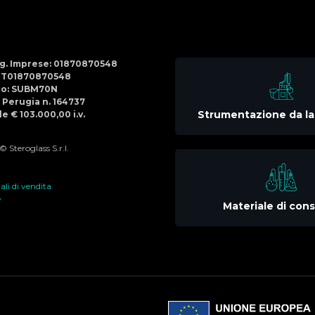
Social
Menu
Reg. Imprese: 01870870548
IT01870870548
co: SUBM70N
di Perugia n. 164737
Strumentazione da la
e € 103.000,00 i.v.
 Steroglass S.r.l.
li di vendita
e
Materiale di co