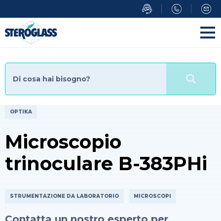
Salta
al
contenuto
principale
OPTIKA
Microscopio
trinoculare B-383PHi
STRUMENTAZIONE DA LABORATORIO
MICROSCOPI
Contatta un nostro esperto per