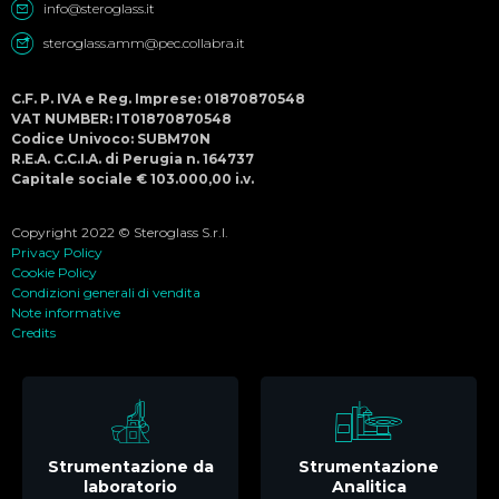
info@steroglass.it
steroglass.amm@pec.collabra.it
C.F. P. IVA e Reg. Imprese: 01870870548
VAT NUMBER: IT01870870548
Codice Univoco: SUBM70N
R.E.A. C.C.I.A. di Perugia n. 164737
Capitale sociale € 103.000,00 i.v.
Copyright 2022 © Steroglass S.r.l.
Privacy Policy
Cookie Policy
Condizioni generali di vendita
Note informative
Credits
Strumentazione da
Strumentazione
laboratorio
Analitica