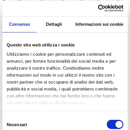
(oil)
Revolver Quintuplo inverso
Tavolino Doppio strato con traslatore scorrevole,
Consenso
Dettagli
Informazioni sui cookie
216x150mm, traslazione 78x54mm, Belt-drive
sullasse X.
Messa a fuoco Sistema di messa a fuoco macro e
Questo sito web utilizza i cookie
micrometrica coassiale con sistema darresto
Utilizziamo i cookie per personalizzare contenuti ed
Condensatore Per contrasto di fase (10x/20x, 40x,
annunci, per fornire funzionalità dei social media e per
100x), campo scuro (dry), campo chiaro
analizzare il nostro traffico. Condividiamo inoltre
Illuminatore X-LED3, con controllo della
informazioni sul modo in cui utilizzi il nostro sito con i
luminosità
nostri partner che si occupano di analisi dei dati web,
Alimentatore Alimentatore esterno: Input 100-
pubblicità e social media, i quali potrebbero combinarle
240Vac 50-60Hz / Output 6Vdc 1A
con altre informazioni che hai fornito loro o che hanno
raccolto dal tuo utilizzo dei loro servizi.
RICHIEDI UN PREVENTIVO
Selezione
Necessari
del