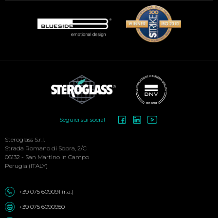
Social
Seguici sui social
Menu
Steroglass S.r.l.
Strada Romano di Sopra, 2/C
06132 - San Martino in Campo
Perugia (ITALY)
+39 075 609091 (r.a.)
+39 075 6090950