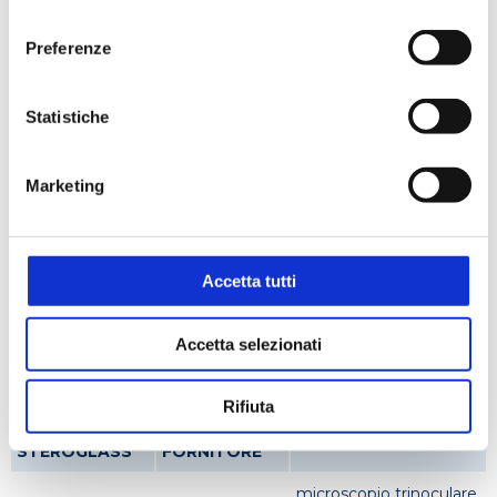
consenso
Settori
Preferenze
Biologico e diagnostico
Statistiche
Marketing
Applicazioni
Batteriologia
Colture cellulari
Microscopia
Accetta tutti
Accetta selezionati
Codici prodotto
Rifiuta
CODICE
CODICE
STEROGLASS
FORNITORE
microscopio trinoculare