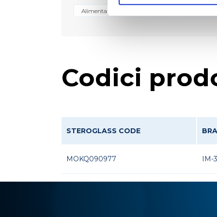
Alimentare
Ambientale
Biologico e
Codici prod
STEROGLASS CODE
BR
MOKQ090977
IM-