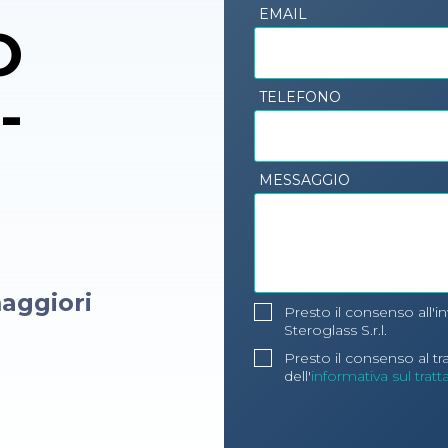
EMAIL
O
-
TELEFONO
MESSAGGIO
aggiori
Presto il consenso all'i
Steroglass S.r.l.
Presto il consenso al t
dell'
informativa sul trat