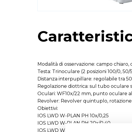
Caratteristi
Modalità di osservazione: campo chiaro, c
Testa: Trinoculare (2 posizioni 100/0, 50/50
Distanza interpupillare: regolabile tra 5
Regolazione diottrica: sul tubo oculare si
Oculari: WF10x/22 mm, punto oculare al
Revolver: Revolver quintuplo, rotazione s
Obiettivi:
IOS LWD W-PLAN PH 10x/0,25
IOS LWD W-PLAN PH 20x/0,40
IOS LWD W-PLAN PH 40x/0,65