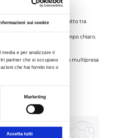
inecorsa per evitare il contatto tra
Informazioni sui cookie
di fase 4x/10x, 20x/40x e campo chiaro.
l media e per analizzare il
rtura. Alimentazione esterna multipresa
ostri partner che si occupano
azioni che hai fornito loro o
Marketing
Accetta tutti