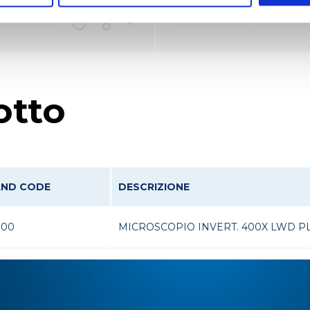
 diagnostico
Batteriologia
Colture cell
otto
AND CODE
DESCRIZIONE
300
MICROSCOPIO INVERT. 400X LWD P