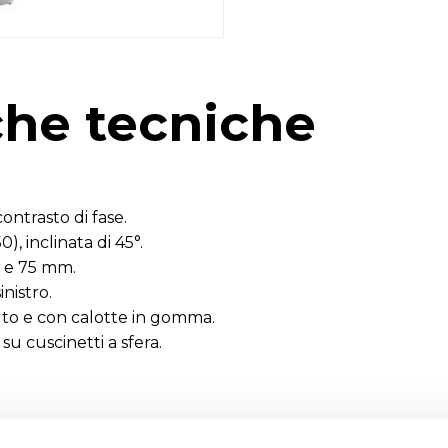
che tecniche
ontrasto di fase.
), inclinata di 45°.
0 e 75 mm.
nistro.
to e con calotte in gomma.
u cuscinetti a sfera.