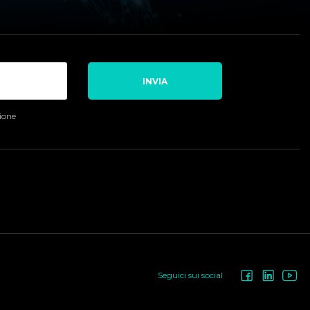
INVIA
sione
Seguici sui social