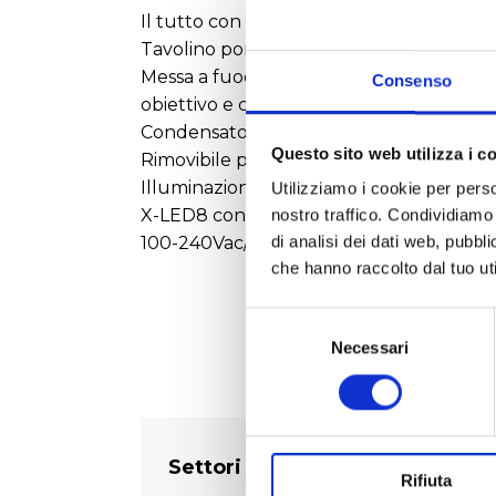
Il tutto con trattamento antimicotico.
Tavolino portacampioni: Tavolino fisso, 2
Messa a fuoco: meccanismo di messa a fuoc
Consenso
obiettivo e campione.
Condensatore: condensatore precentrato 
Questo sito web utilizza i c
Rimovibile per estendere la distanza di 
Illuminazione trasmessa:
Utilizziamo i cookie per perso
X-LED8 con LED bianco da 8 W (6.300K) 
nostro traffico. Condividiamo 
di analisi dei dati web, pubbl
100-240Vac/6Vdc
che hanno raccolto dal tuo uti
Selezione
del
Necessari
consenso
Settori
Rifiuta