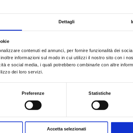
50×160 mm, con inserti in vetro e metallo.
o coassiale grossolana (tensione regolabile) e fine con f
Dettagli
LWD, N.A. 0,30, W.D. 72 mm. Con cursore del contrasto 
ookie
lavoro fino a 150 mm.
nalizzare contenuti ed annunci, per fornire funzionalità dei socia
con regolazione della luminosità. Con diaframma ad ape
inoltre informazioni sul modo in cui utilizzi il nostro sito con i n
icità e social media, i quali potrebbero combinarle con altre inform
lizzo dei loro servizi.
RICHIEDI UN PREVENTIVO
Preferenze
Statistiche
Applicazioni
Accetta selezionati