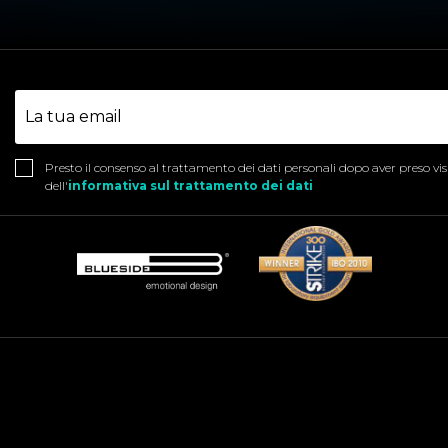
Presto il consenso al trattamento dei dati personali dopo aver preso vi
dell'
informativa sul trattamento dei dati
Social