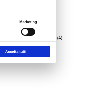
Hz 8,5 A
 pompa del vuoto: 3A
B, Wi-Fi
Marketing
xLxH): 770x748x507 mm
enza pompa del vuoto): 54 dB (A)
Accetta tutti