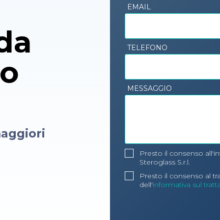
EMAIL
 da
TELEFONO
ro
MESSAGGIO
aggiori
Presto il consenso all'i
Steroglass S.r.l.
Presto il consenso al t
dell'
informativa sul trat