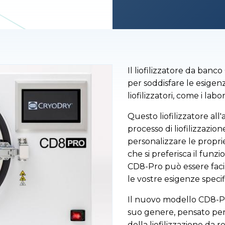
Il liofilizzatore da ban
per soddisfare le esigen
liofilizzatori, come i labora
Questo liofilizzatore all
processo di liofilizzazio
personalizzare le proprie
che si preferisca il fun
CD8-Pro può essere fac
le vostre esigenze speci
Il nuovo modello CD8-Pr
suo genere, pensato per
della liofilizzazione da