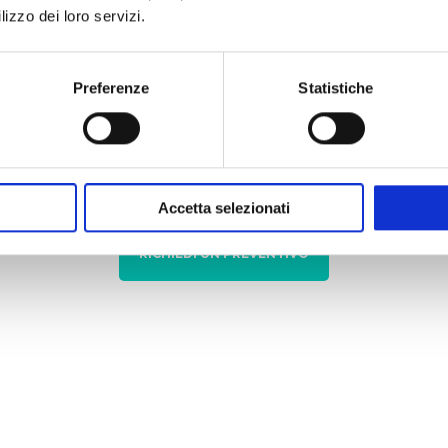
er 24 ore
Elettrico 110V +/- 10% 60
lizzo dei loro servizi.
iaccio: <-40°C
230V +/- 10% 50Hz 6,8 A
Corrente massima della
ll'80% di umidità
Interfacce: USB-A, USB-
Preferenze
Statistiche
nto del ripiano
Dimensioni esterne (D
Peso: 87 Kg
Livello di rumorosità (s
Accetta selezionati
RICHIEDI UN PREVENTIVO