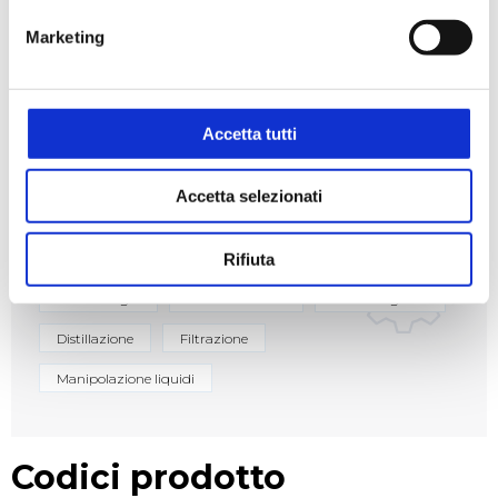
Marketing
Settori
Ambientale
Biologico e diagnostico
Chimico
Accetta tutti
Cosmetico
Farmaceutico
Accetta selezionati
Applicazioni
Rifiuta
Batteriologia
Colture cellulari
Cromatografia
Distillazione
Filtrazione
Manipolazione liquidi
Codici prodotto