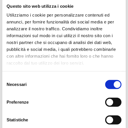
litri/ora
Questo sito web utilizza i cookie
Posizionabili sul bancone, sopra al tank o a muro
Utilizziamo i cookie per personalizzare contenuti ed
(vedi accessori opzionali)
annunci, per fornire funzionalità dei social media e per
Taniche per la conservazione dell'acqua:
analizzare il nostro traffico. Condividiamo inoltre
30/60/100 litri (vedi accessori opzionali)
informazioni sul modo in cui utilizzi il nostro sito con i
nostri partner che si occupano di analisi dei dati web,
pubblicità e social media, i quali potrebbero combinarle
RICHIEDI UN PREVENTIVO
con altre informazioni che hai fornito loro o che hanno
raccolto dal tuo utilizzo dei loro servizi.
Utilities necessarie per l'installazione
Selezione
Alimentazione elettrica 230 Vac / 50 Hz, acqua in
Necessari
del
ingresso 0,1 - 6 BAR (PURO 80 richiede 2-6 BAR),linea
consenso
scarico (lavandino).
Preferenze
Si ricorda la necessità per questo strumento d'essere
collegato a un serbatoio di stoccaggio (TANK)
Statistiche