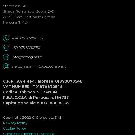
Menu
Steroglass S.r.l.
Strada Romano di Sopra, 2/C
06132 - San Martino in Campo
Perugia (ITALY)
+39 075 609091 (r.a.)
+39 075 6090950
info@steroglass.it
steroglass.amm@pec.collabra.it
C.F. P. IVA e Reg. Imprese: 01870870548
VAT NUMBER: IT01870870548
Codice Univoco: SUBM70N
R.E.A. C.C.I.A. di Perugia n. 164737
Capitale sociale € 103.000,00 i.v.
Copyright 2022 © Steroglass S.r.l.
Privacy Policy
Cookie Policy
Condizioni generali di vendita