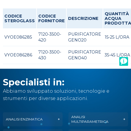
QUANTITÀ
CODICE
CODICE
DESCRIZIONE
ACQUA
STEROGLASS
FORNITORE
PRODOTT
7120-3500-
PURIFICATORE
VYOE086285
15-25 L/ORA
420
GENO20
7120-3500-
PURIFICATORE
VYOE086286
35-45 L/ORA
430
GENO40
Specialisti in:
Abbiamo sviluppato soluzioni, tecnologie e
strumenti per diverse applicazioni.
ANALISI
ANALISI ENZIMATICA
MULTIPARAMETRICA