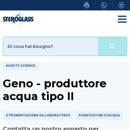
Salta
al
contenuto
principale
AVIDITY SCIENCE
Geno - produttore
acqua tipo II
STRUMENTAZIONE DA LABORATORIO
PURIFICATORI D'ACQUA
Contatta un nostro esperto per