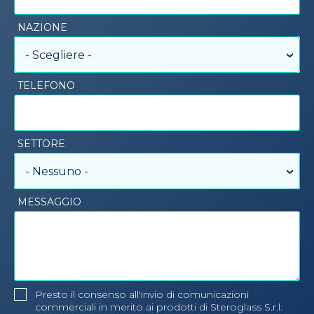
NAZIONE
- Scegliere -
TELEFONO
SETTORE
- Nessuno -
MESSAGGIO
Presto il consenso all'invio di comunicazioni
commerciali in merito ai prodotti di Steroglass S.r.l.