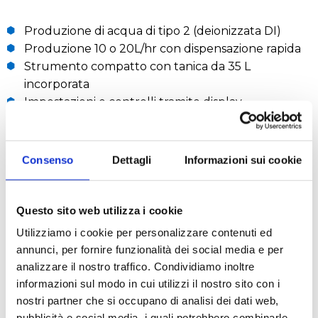
Produzione di acqua di tipo 2 (deionizzata DI)
Produzione 10 o 20L/hr con dispensazione rapida
Strumento compatto con tanica da 35 L
incorporata
Impostazioni e controlli tramite display
touchscreen
Silenzioso e dotato di sistema anti vibrazioni
Manutenzione semplice; cambio dei consumabili in
Consenso
Dettagli
Informazioni sui cookie
pochi secondi
Consumo energetico <40W nella fase di
produzione
Questo sito web utilizza i cookie
Minimo scarto di acqua
Utilizziamo i cookie per personalizzare contenuti ed
Posizionabile sul bancone o a muro (vedi accessori
annunci, per fornire funzionalità dei social media e per
opzionali)
analizzare il nostro traffico. Condividiamo inoltre
informazioni sul modo in cui utilizzi il nostro sito con i
Il Geno II T UV ha inoltre una lampada UV all'interno
nostri partner che si occupano di analisi dei dati web,
del Tank che consente l'abbattimento degli
pubblicità e social media, i quali potrebbero combinarle