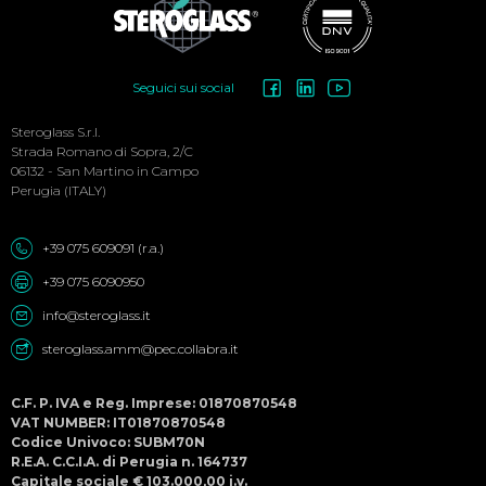
Social
Seguici sui social
Menu
Steroglass S.r.l.
Strada Romano di Sopra, 2/C
06132 - San Martino in Campo
Perugia (ITALY)
+39 075 609091 (r.a.)
+39 075 6090950
info@steroglass.it
steroglass.amm@pec.collabra.it
C.F. P. IVA e Reg. Imprese: 01870870548
VAT NUMBER: IT01870870548
Codice Univoco: SUBM70N
R.E.A. C.C.I.A. di Perugia n. 164737
Capitale sociale € 103.000,00 i.v.