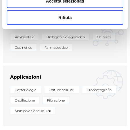
Accetta selezionati
Rifiuta
Settori
Ambientale
Biologico e diagnostico
Chimico
Cosmetico
Farmaceutico
Applicazioni
Batteriologia
Colture cellulari
Cromatografia
Distillazione
Filtrazione
Manipolazione liquidi