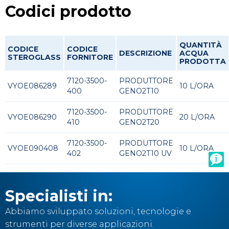
Codici prodotto
QUANTITÀ
CODICE
CODICE
DESCRIZIONE
ACQUA
STEROGLASS
FORNITORE
PRODOTTA
7120-3500-
PRODUTTORE
VYOE086289
10 L/ORA
400
GENO2T10
7120-3500-
PRODUTTORE
VYOE086290
20 L/ORA
410
GENO2T20
7120-3500-
PRODUTTORE
VYOE090408
10 L/ORA
402
GENO2T10 UV
Specialisti in:
Abbiamo sviluppato soluzioni, tecnologie e
strumenti per diverse applicazioni.