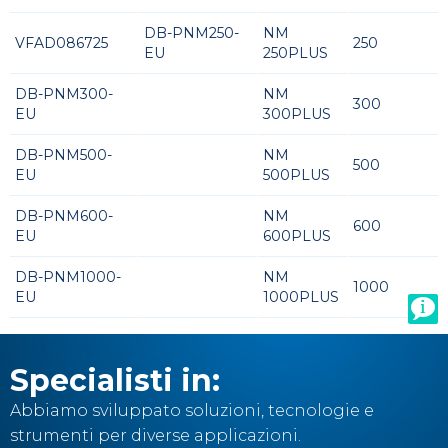
DB-PNM250-
NM
VFAD086725
250
EU
250PLUS
DB-PNM300-
NM
300
EU
300PLUS
DB-PNM500-
NM
500
EU
500PLUS
DB-PNM600-
NM
600
EU
600PLUS
DB-PNM1000-
NM
1000
EU
1000PLUS
Specialisti in:
Abbiamo sviluppato soluzioni, tecnologie e
strumenti per diverse applicazioni.