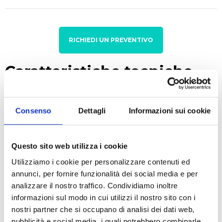
RICHIEDI UN PREVENTIVO
Caratteristiche tecniche
Peso: (kg) da 17 a 18
Consenso
Dettagli
Informazioni sui cookie
Cascading: Si (fino a 32 unità)
Cella: Polymer Electrolyte Membrane (PEM)
Purezza: 99,99996%
Questo sito web utilizza i cookie
Pressione d'uscita: 1-160 psig/0.1-11 barg
Utilizziamo i cookie per personalizzare contenuti ed
Volume interno: <50 ml alla pressione massima
annunci, per fornire funzionalità dei social media e per
Display: Parameteri operativi, stato del sistema,
analizzare il nostro traffico. Condividiamo inoltre
allarmi e touchscreen
informazioni sul modo in cui utilizzi il nostro sito con i
Indicatori LED: Power on/off, system ready, errori
nostri partner che si occupano di analisi dei dati web,
Connessioni: USB mod A
pubblicità e social media, i quali potrebbero combinarle