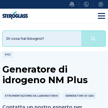
Salta
al
contenuto
principale
VICI
Generatore di
idrogeno NM Plus
STRUMENTAZIONE DA LABORATORIO
GENERATORI DI GAS
Contatta un nostro esperto per