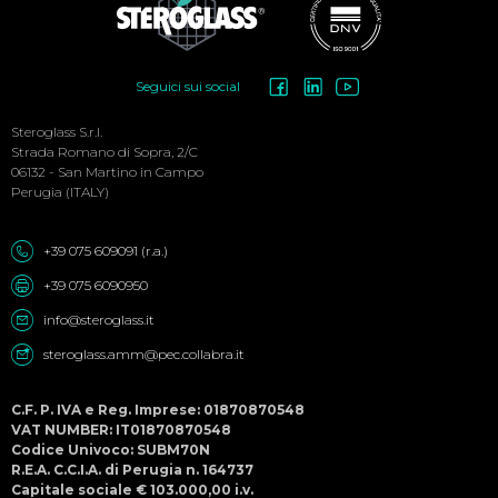
Social
Seguici sui social
Menu
Steroglass S.r.l.
Strada Romano di Sopra, 2/C
06132 - San Martino in Campo
Perugia (ITALY)
+39 075 609091 (r.a.)
+39 075 6090950
info@steroglass.it
steroglass.amm@pec.collabra.it
C.F. P. IVA e Reg. Imprese: 01870870548
VAT NUMBER: IT01870870548
Codice Univoco: SUBM70N
R.E.A. C.C.I.A. di Perugia n. 164737
Capitale sociale € 103.000,00 i.v.