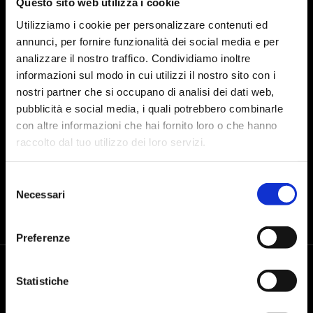
Questo sito web utilizza i cookie
Utilizziamo i cookie per personalizzare contenuti ed
annunci, per fornire funzionalità dei social media e per
analizzare il nostro traffico. Condividiamo inoltre
I agree to the processing of personal data after reading the
data
informazioni sul modo in cui utilizzi il nostro sito con i
processing policy
nostri partner che si occupano di analisi dei dati web,
pubblicità e social media, i quali potrebbero combinarle
con altre informazioni che hai fornito loro o che hanno
SEND
raccolto dal tuo utilizzo dei loro servizi.
Selezione
Necessari
del
consenso
Preferenze
Statistiche