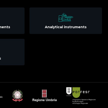
uments
Analytical instruments
s