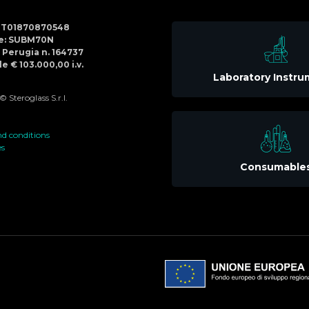
Social
IT01870870548
Menu
de: SUBM70N
di Perugia n. 164737
e € 103.000,00 i.v.
Laboratory Instr
 Steroglass S.r.l.
d conditions
es
Consumable