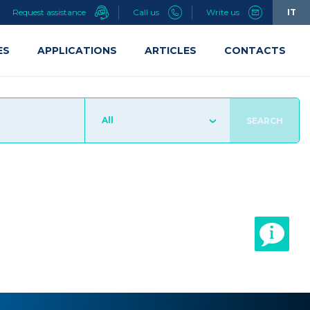
Request assistance
Call us
Write us
IT
ES
APPLICATIONS
ARTICLES
CONTACTS
All
SEARCH