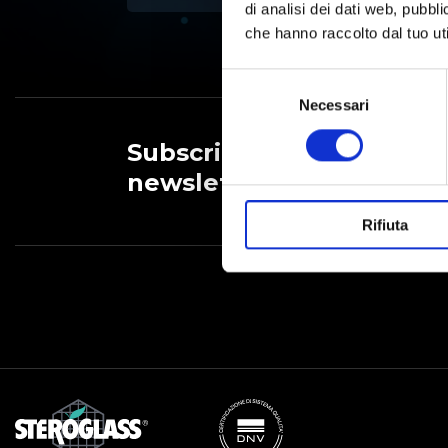
di analisi dei dati web, pubbl
che hanno raccolto dal tuo uti
Selezione
del
Necessari
consenso
Subscribe to our
newsletter
Rifiuta