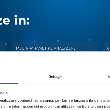
e in:
MULTI-PARAMETRIC ANALYZERS
C
EXTRACTION
E
Dettagli
FREEZE-DRYING
L
REACTION
W
ookie
nalizzare contenuti ed annunci, per fornire funzionalità dei socia
TARTARIC STABILITY IN WINE
A
inoltre informazioni sul modo in cui utilizzi il nostro sito con i n