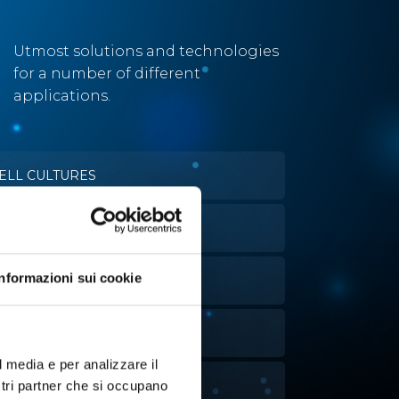
Utmost solutions and technologies
for a number of different
applications.
ELL CULTURES
VAPORATION
Informazioni sui cookie
IQUID HANDLING
ATER ACTIVITY ANALYSIS
l media e per analizzare il
UTOMATIC TITRATION
ostri partner che si occupano