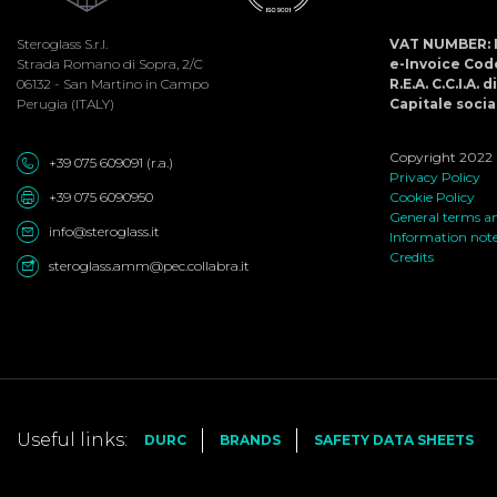
Steroglass S.r.l.
VAT NUMBER: 
Strada Romano di Sopra, 2/C
e-Invoice Co
06132 - San Martino in Campo
R.E.A. C.C.I.A. 
Perugia (ITALY)
Capitale social
Copyright 2022 ©
+39 075 609091 (r.a.)
Privacy Policy
+39 075 6090950
Cookie Policy
General terms an
info@steroglass.it
Information not
Credits
steroglass.amm@pec.collabra.it
Useful links:
DURC
BRANDS
SAFETY DATA SHEETS