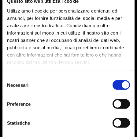
Questo sito web utilizza i cookie
Utilizziamo i cookie per personalizzare contenuti ed
annunci, per fornire funzionalità dei social media e per
analizzare il nostro traffico. Condividiamo inoltre
I agree to the processing of personal data after reading the
data
informazioni sul modo in cui utilizzi il nostro sito con i
processing policy
nostri partner che si occupano di analisi dei dati web,
pubblicità e social media, i quali potrebbero combinarle
con altre informazioni che hai fornito loro o che hanno
SEND
raccolto dal tuo utilizzo dei loro servizi.
Selezione
Necessari
del
consenso
Preferenze
Statistiche