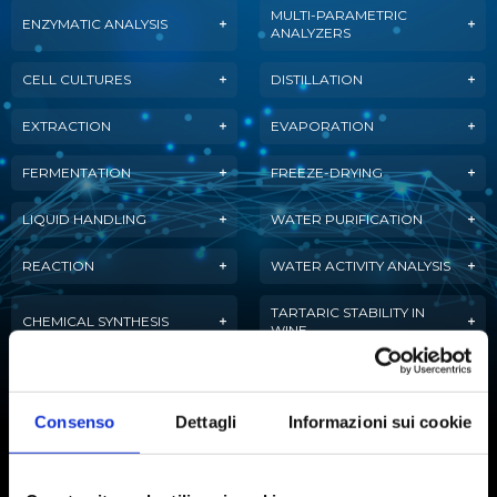
MULTI-PARAMETRIC
ENZYMATIC ANALYSIS
ANALYZERS
CELL CULTURES
DISTILLATION
EXTRACTION
EVAPORATION
FERMENTATION
FREEZE-DRYING
LIQUID HANDLING
WATER PURIFICATION
REACTION
WATER ACTIVITY ANALYSIS
TARTARIC STABILITY IN
CHEMICAL SYNTHESIS
WINE
AUTOMATIC TITRATION
Consenso
Dettagli
Informazioni sui cookie
Subscribe to our newsletter