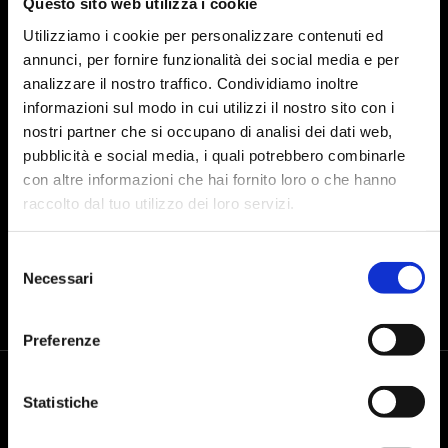
Questo sito web utilizza i cookie
Utilizziamo i cookie per personalizzare contenuti ed
annunci, per fornire funzionalità dei social media e per
analizzare il nostro traffico. Condividiamo inoltre
I agree to the processing of personal data after reading the
data
informazioni sul modo in cui utilizzi il nostro sito con i
processing policy
nostri partner che si occupano di analisi dei dati web,
pubblicità e social media, i quali potrebbero combinarle
con altre informazioni che hai fornito loro o che hanno
SEND
raccolto dal tuo utilizzo dei loro servizi.
Selezione
Necessari
del
consenso
Preferenze
Statistiche