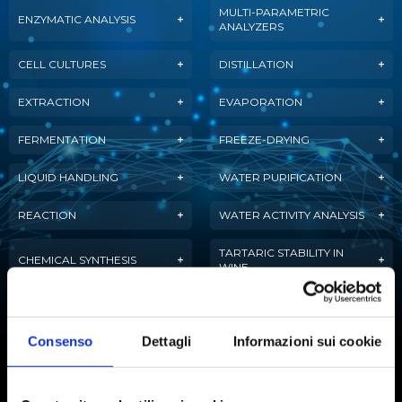
MULTI-PARAMETRIC
ENZYMATIC ANALYSIS
ANALYZERS
CELL CULTURES
DISTILLATION
EXTRACTION
EVAPORATION
FERMENTATION
FREEZE-DRYING
LIQUID HANDLING
WATER PURIFICATION
REACTION
WATER ACTIVITY ANALYSIS
TARTARIC STABILITY IN
CHEMICAL SYNTHESIS
WINE
AUTOMATIC TITRATION
Consenso
Dettagli
Informazioni sui cookie
Subscribe to our newsletter