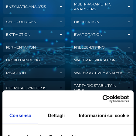
MULTI-PARAMETRIC
ENZYMATIC ANALYSIS
ANALYZERS
CELL CULTURES
DISTILLATION
EXTRACTION
EVAPORATION
FERMENTATION
FREEZE-DRYING
LIQUID HANDLING
WATER PURIFICATION
REACTION
WATER ACTIVITY ANALYSIS
TARTARIC STABILITY IN
CHEMICAL SYNTHESIS
WINE
AUTOMATIC TITRATION
Consenso
Dettagli
Informazioni sui cookie
Subscribe to our newsletter