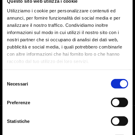
Questo sito web utilizza i cookie
Utilizziamo i cookie per personalizzare contenuti ed
annunci, per fornire funzionalità dei social media e per
analizzare il nostro traffico. Condividiamo inoltre
I agree to the processing of personal data after reading the
data
informazioni sul modo in cui utilizzi il nostro sito con i
processing policy
nostri partner che si occupano di analisi dei dati web,
pubblicità e social media, i quali potrebbero combinarle
con altre informazioni che hai fornito loro o che hanno
SEND
raccolto dal tuo utilizzo dei loro servizi.
Selezione
Necessari
del
consenso
Preferenze
Statistiche