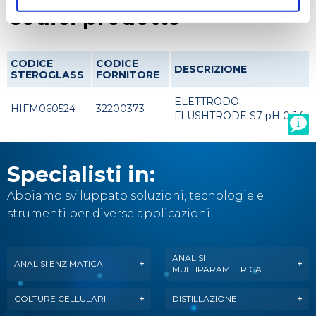
Codici prodotto
CODICE
CODICE
DESCRIZIONE
STEROGLASS
FORNITORE
ELETTRODO
HIFM060524
32200373
FLUSHTRODE S7 pH 0-14
Specialisti in:
Abbiamo sviluppato soluzioni, tecnologie e
strumenti per diverse applicazioni.
ANALISI
ANALISI ENZIMATICA
MULTIPARAMETRICA
COLTURE CELLULARI
DISTILLAZIONE