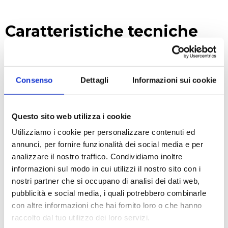
Caratteristiche tecniche
Campo di pH: 0÷14
Campo di temperatura: 10 ÷ +80°C
Consenso
Dettagli
Informazioni sui cookie
Materiale: Vetro
Sonda di temperatura: No
Diaframma: Teflon a collare
Questo sito web utilizza i cookie
Riferimento: Everef
Utilizziamo i cookie per personalizzare contenuti ed
Elettrolita: KCl 3M
annunci, per fornire funzionalità dei social media e per
Testa o connettore: S7
analizzare il nostro traffico. Condividiamo inoltre
Lunghezza: 120mm
informazioni sul modo in cui utilizzi il nostro sito con i
Diametro: 12mm
nostri partner che si occupano di analisi dei dati web,
Forma della membrana: Cilindrica
pubblicità e social media, i quali potrebbero combinarle
con altre informazioni che hai fornito loro o che hanno
raccolto dal tuo utilizzo dei loro servizi.
RICHIEDI UN PREVENTIVO