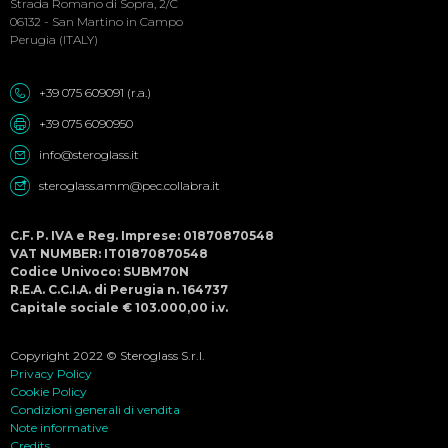
Strada Romano di Sopra, 2/C
06132 - San Martino in Campo
Perugia (ITALY)
+39 075 609091 (r.a.)
+39 075 6090950
info@steroglass.it
steroglass.amm@pec.collabra.it
C.F. P. IVA e Reg. Imprese: 01870870548
VAT NUMBER: IT01870870548
Codice Univoco: SUBM70N
R.E.A. C.C.I.A. di Perugia n. 164737
Capitale sociale € 103.000,00 i.v.
Copyright 2022 © Steroglass S.r.l.
Privacy Policy
Cookie Policy
Condizioni generali di vendita
Note informative
Credits