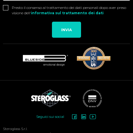
Presto il consenso al trattamento dei dati personali dopo aver preso
visione dell'
informativa sul trattamento dei dati
INVIA
Social
Seguici sui social
Menu
Steroglass S.r.l.