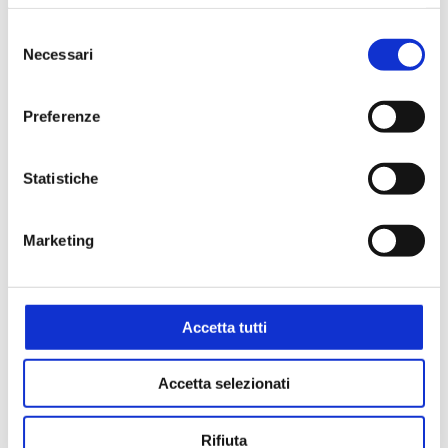
Selezione
Necessari
del
consenso
Settori
Preferenze
Alimentare
Ambientale
Chimico
Cosmetico
Farmaceutico
Statistiche
Marketing
Applicazioni
Analisi alimenti
Analisi delle acque
Accetta tutti
Analisi multiparametrica
Reazione
Accetta selezionati
Titolazione
Rifiuta