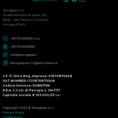
Social
Menu
Steroglass S.r.l.
Strada Romano di Sopra, 2/C
06132 - San Martino in Campo
Perugia (ITALY)
+39 075 609091 (r.a.)
+39 075 6090950
info@steroglass.it
steroglass.amm@pec.collabra.it
C.F. P. IVA e Reg. Imprese: 01870870548
VAT NUMBER: IT01870870548
Codice Univoco: SUBM70N
R.E.A. C.C.I.A. di Perugia n. 164737
Capitale sociale € 103.000,00 i.v.
Copyright 2022 © Steroglass S.r.l.
Privacy Policy
Cookie Policy