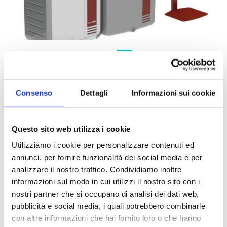
Caratteristiche tecniche
Consenso
Dettagli
Informazioni sui cookie
Risparmio di spazio con una sola unità per la
produzione di due tipi di acqua
Questo sito web utilizza i cookie
Rapida dispensazione di acqua ultrapura: 2
Utilizziamo i cookie per personalizzare contenuti ed
litri/minuto
annunci, per fornire funzionalità dei social media e per
Consumabili economici e semplici da sostituire
analizzare il nostro traffico. Condividiamo inoltre
Software intuitivo
informazioni sul modo in cui utilizzi il nostro sito con i
Silenzioso
nostri partner che si occupano di analisi dei dati web,
Monitoraggio in continuo della qualità dell'acqua
pubblicità e social media, i quali potrebbero combinarle
Misura in continuo del TOC (Total Organic Carbon)
con altre informazioni che hai fornito loro o che hanno
Pompa per alimentazione in pressione integrata