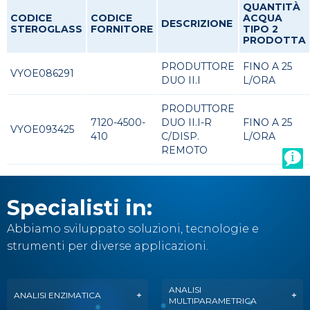
QUANTITÀ
CODICE
CODICE
ACQUA
DESCRIZIONE
STEROGLASS
FORNITORE
TIPO 2
PRODOTTA
PRODUTTORE
FINO A 25
VYOE086291
DUO II.I
L/ORA
PRODUTTORE
7120-4500-
DUO II.I-R
FINO A 25
VYOE093425
410
C/DISP.
L/ORA
REMOTO
Specialisti in:
Abbiamo sviluppato soluzioni, tecnologie e
strumenti per diverse applicazioni.
ANALISI
ANALISI ENZIMATICA
MULTIPARAMETRICA