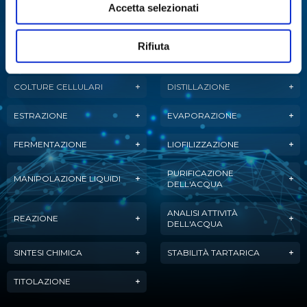
strumenti per diverse applicazioni.
Accetta selezionati
Rifiuta
ANALISI
ANALISI ENZIMATICA
MULTIPARAMETRICA
COLTURE CELLULARI
DISTILLAZIONE
ESTRAZIONE
EVAPORAZIONE
FERMENTAZIONE
LIOFILIZZAZIONE
PURIFICAZIONE
MANIPOLAZIONE LIQUIDI
DELL'ACQUA
ANALISI ATTIVITÀ
REAZIONE
DELL'ACQUA
SINTESI CHIMICA
STABILITÀ TARTARICA
TITOLAZIONE