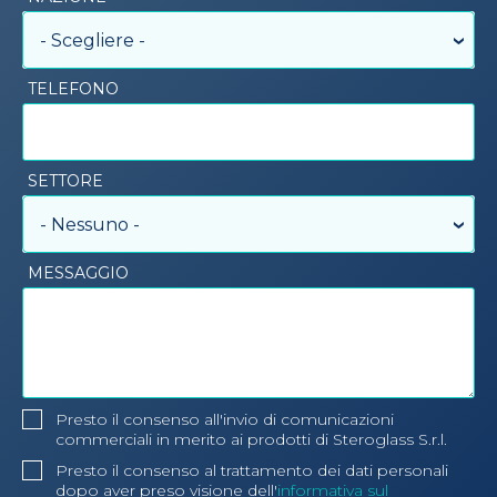
- Scegliere -
TELEFONO
SETTORE
- Nessuno -
MESSAGGIO
Presto il consenso all'invio di comunicazioni
commerciali in merito ai prodotti di Steroglass S.r.l.
Presto il consenso al trattamento dei dati personali
dopo aver preso visione dell'
informativa sul