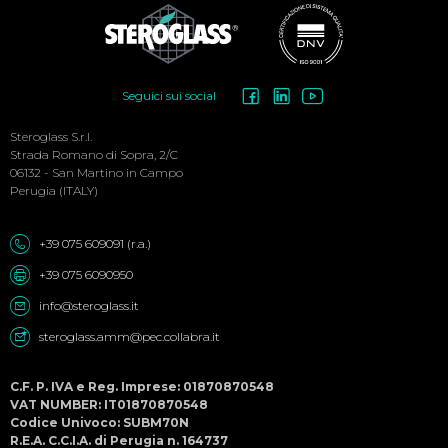
Social
Seguici sui social
Menu
Steroglass S.r.l.
Strada Romano di Sopra, 2/C
06132 - San Martino in Campo
Perugia (ITALY)
+39 075 609091 (r.a.)
+39 075 6090950
info@steroglass.it
steroglass.amm@pec.collabra.it
C.F. P. IVA e Reg. Imprese: 01870870548
VAT NUMBER: IT01870870548
Codice Univoco: SUBM70N
R.E.A. C.C.I.A. di Perugia n. 164737