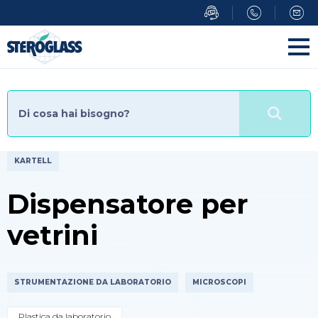
Salta
al
contenuto
principale
KARTELL
Dispensatore per
vetrini
STRUMENTAZIONE DA LABORATORIO
MICROSCOPI
Plastica da laboratorio