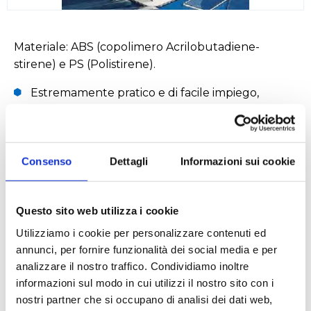
Materiale: ABS (copolimero Acrilobutadiene-
stirene) e PS (Polistirene).
Estremamente pratico e di facile impiego,
mantiene i vetrini per microscopio
perfettamente puliti fuori dal contatto con la
polvere. I vetrini fuoriescono uno alla volta
Consenso
Dettagli
Informazioni sui cookie
mediante la rotazione delle apposite manopole.
Capacità: 50 vetrini di mm 26x76.
Questo sito web utilizza i cookie
Utilizziamo i cookie per personalizzare contenuti ed
Settori
annunci, per fornire funzionalità dei social media e per
analizzare il nostro traffico. Condividiamo inoltre
Ambientale
Biologico e diagnostico
Chimico
informazioni sul modo in cui utilizzi il nostro sito con i
nostri partner che si occupano di analisi dei dati web,