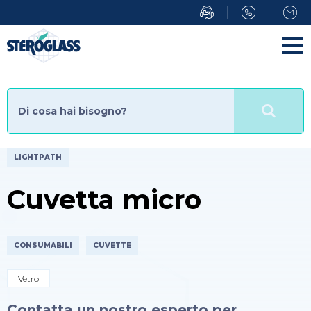
Salta
al
contenuto
principale
LIGHTPATH
Cuvetta micro
CONSUMABILI
CUVETTE
Vetro
Contatta un nostro esperto per