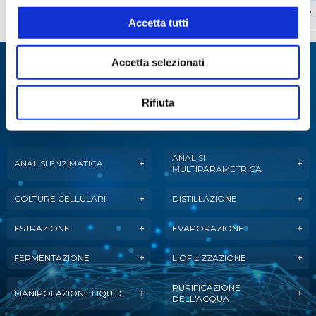
LGES008348
18-Q-10
Quarzo
10
0,7
Accetta tutti
Accetta selezionati
Specialisti in:
Abbiamo sviluppato soluzioni, tecnologie e
Rifiuta
strumenti per diverse applicazioni.
ANALISI
ANALISI ENZIMATICA
MULTIPARAMETRICA
COLTURE CELLULARI
DISTILLAZIONE
ESTRAZIONE
EVAPORAZIONE
FERMENTAZIONE
LIOFILIZZAZIONE
PURIFICAZIONE
MANIPOLAZIONE LIQUIDI
DELL'ACQUA