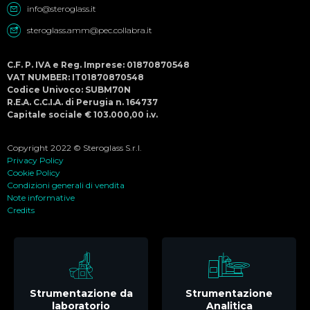
info@steroglass.it
steroglass.amm@pec.collabra.it
C.F. P. IVA e Reg. Imprese: 01870870548
VAT NUMBER: IT01870870548
Codice Univoco: SUBM70N
R.E.A. C.C.I.A. di Perugia n. 164737
Capitale sociale € 103.000,00 i.v.
Copyright 2022 © Steroglass S.r.l.
Privacy Policy
Cookie Policy
Condizioni generali di vendita
Note informative
Credits
Strumentazione da
Strumentazione
laboratorio
Analitica