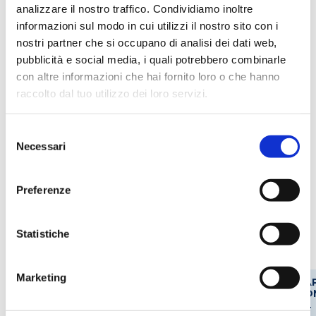
analizzare il nostro traffico. Condividiamo inoltre
Enologico
informazioni sul modo in cui utilizzi il nostro sito con i
nostri partner che si occupano di analisi dei dati web,
pubblicità e social media, i quali potrebbero combinarle
con altre informazioni che hai fornito loro o che hanno
Applicazioni
raccolto dal tuo utilizzo dei loro servizi.
Analisi alimenti
Analisi del vino
Selezione
Necessari
Analisi delle acque
Biologia molecolare
del
consenso
Sintesi chimica
Spettrofotometria
Preferenze
Codici prodotto
Statistiche
Marketing
CAMMINO
CA
CODICE
CODICE
MATERIALE
OTTICO
NO
STEROGLASS
FORNITORE
MM
ML