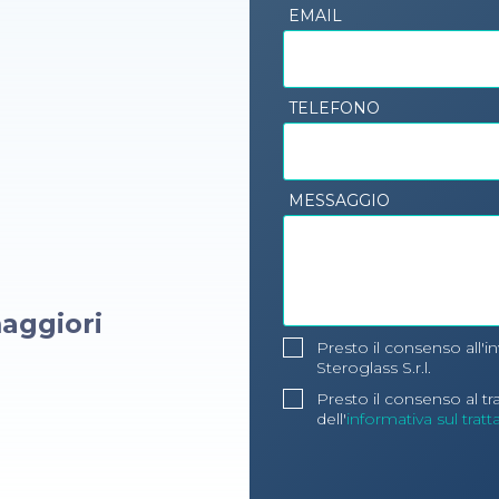
EMAIL
TELEFONO
MESSAGGIO
aggiori
Presto il consenso all'i
Steroglass S.r.l.
Presto il consenso al t
dell'
informativa sul trat