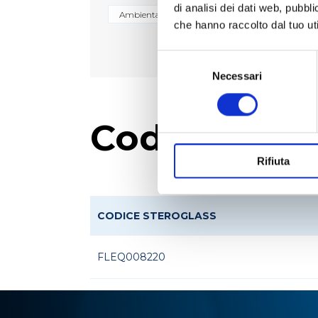
di analisi dei dati web, pubbl
Ambientale
Biologico e diagnostico
che hanno raccolto dal tuo uti
Selezione
del
Necessari
consenso
Codici prod
Rifiuta
CODICE STEROGLASS
FLEQ008220