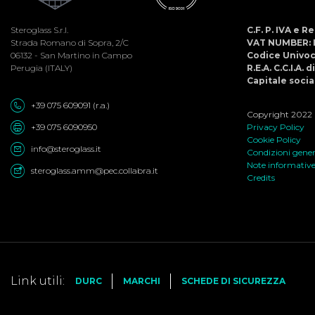
Steroglass S.r.l.
C.F. P. IVA e 
Strada Romano di Sopra, 2/C
VAT NUMBER: 
06132 - San Martino in Campo
Codice Univo
Perugia (ITALY)
R.E.A. C.C.I.A. 
Capitale social
+39 075 609091 (r.a.)
Copyright 2022 ©
+39 075 6090950
Privacy Policy
Cookie Policy
info@steroglass.it
Condizioni genera
Note informativ
steroglass.amm@pec.collabra.it
Credits
Link utili:
DURC
MARCHI
SCHEDE DI SICUREZZA