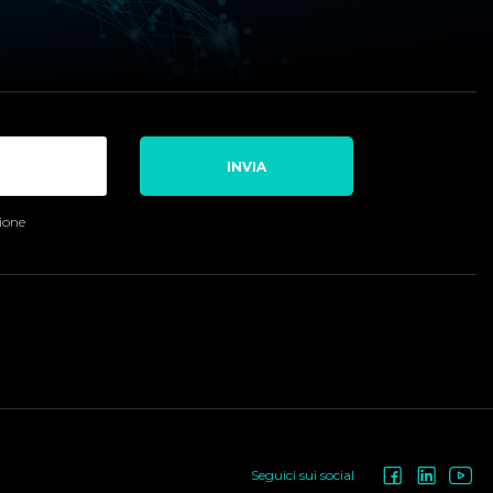
INVIA
sione
Seguici sui social