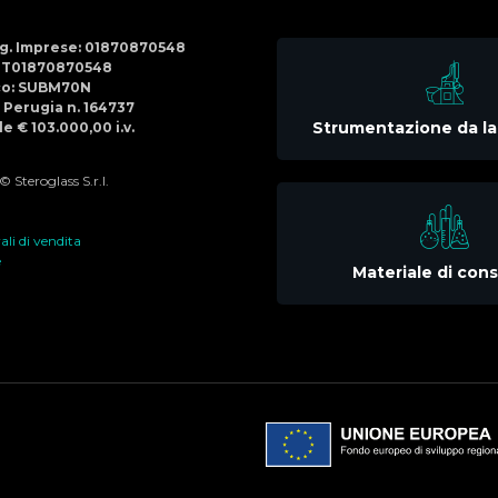
Social
Menu
Reg. Imprese: 01870870548
IT01870870548
co: SUBM70N
di Perugia n. 164737
Strumentazione da la
e € 103.000,00 i.v.
 Steroglass S.r.l.
li di vendita
e
Materiale di co