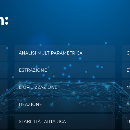
n:
ANALISI MULTIPARAMETRICA
C
ESTRAZIONE
E
LIOFILIZZAZIONE
M
REAZIONE
A
STABILITÀ TARTARICA
T