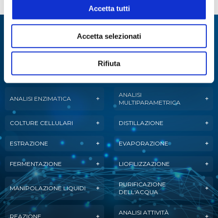
Accetta tutti
Specialisti in:
Accetta selezionati
Abbiamo sviluppato soluzioni, tecnologie e
Rifiuta
strumenti per diverse applicazioni.
ANALISI
ANALISI ENZIMATICA
MULTIPARAMETRICA
COLTURE CELLULARI
DISTILLAZIONE
ESTRAZIONE
EVAPORAZIONE
FERMENTAZIONE
LIOFILIZZAZIONE
PURIFICAZIONE
MANIPOLAZIONE LIQUIDI
DELL'ACQUA
ANALISI ATTIVITÀ
REAZIONE