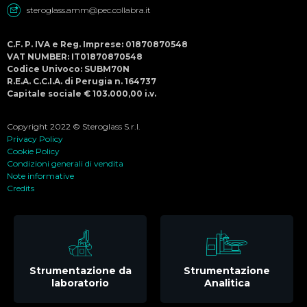
steroglass.amm@pec.collabra.it
C.F. P. IVA e Reg. Imprese: 01870870548
VAT NUMBER: IT01870870548
Codice Univoco: SUBM70N
R.E.A. C.C.I.A. di Perugia n. 164737
Capitale sociale € 103.000,00 i.v.
Copyright 2022 © Steroglass S.r.l.
Privacy Policy
Cookie Policy
Condizioni generali di vendita
Note informative
Credits
Strumentazione da
Strumentazione
laboratorio
Analitica