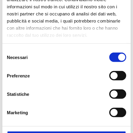
informazioni sul modo in cui utilizzi il nostro sito con i
Ambientale
Biologico e diagnostico
Chimico
nostri partner che si occupano di analisi dei dati web,
pubblicità e social media, i quali potrebbero combinarle
con altre informazioni che hai fornito loro o che hanno
raccolto dal tuo utilizzo dei loro servizi.
Applicazioni
Selezione
Analisi alimenti
Analisi delle acque
Necessari
del
Analisi multiparametrica
Reazione
consenso
Preferenze
Codici prodotto
Statistiche
CODICE
CODICE
DESCRIZIONE
Marketing
STEROGLASS
FORNITORE
Cronometro digitale
FLEQ008213
450.1021.25
Magma