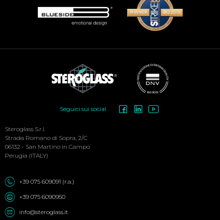
Social
Seguici sui social
Menu
Steroglass S.r.l.
Strada Romano di Sopra, 2/C
06132 - San Martino in Campo
Perugia (ITALY)
+39 075 609091 (r.a.)
+39 075 6090950
info@steroglass.it