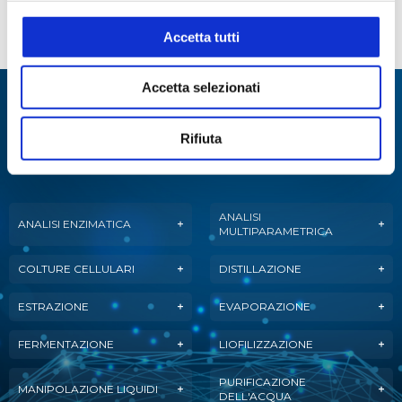
STEROGLASS
FORNITORE
CLKW092304
LLG09851018
1/100 sec
Accetta tutti
Accetta selezionati
Specialisti in:
Abbiamo sviluppato soluzioni, tecnologie e
Rifiuta
strumenti per diverse applicazioni.
ANALISI
ANALISI ENZIMATICA
MULTIPARAMETRICA
COLTURE CELLULARI
DISTILLAZIONE
ESTRAZIONE
EVAPORAZIONE
FERMENTAZIONE
LIOFILIZZAZIONE
PURIFICAZIONE
MANIPOLAZIONE LIQUIDI
DELL'ACQUA