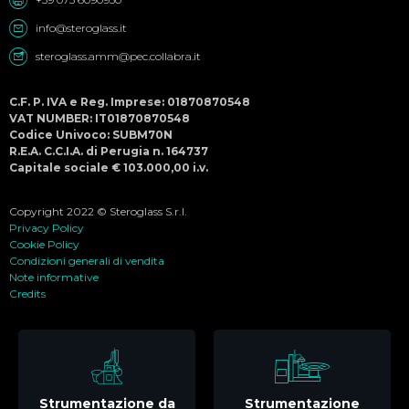
info@steroglass.it
steroglass.amm@pec.collabra.it
C.F. P. IVA e Reg. Imprese: 01870870548
VAT NUMBER: IT01870870548
Codice Univoco: SUBM70N
R.E.A. C.C.I.A. di Perugia n. 164737
Capitale sociale € 103.000,00 i.v.
Copyright 2022 © Steroglass S.r.l.
Privacy Policy
Cookie Policy
Condizioni generali di vendita
Note informative
Credits
Strumentazione da
Strumentazione