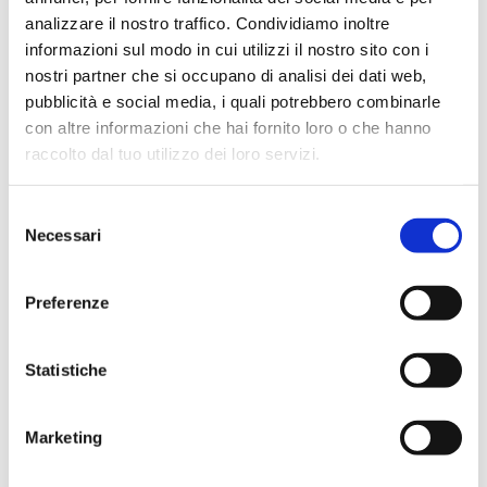
analizzare il nostro traffico. Condividiamo inoltre
informazioni sul modo in cui utilizzi il nostro sito con i
Settori
nostri partner che si occupano di analisi dei dati web,
pubblicità e social media, i quali potrebbero combinarle
Ambientale
Biologico e diagnostico
Chimico
con altre informazioni che hai fornito loro o che hanno
raccolto dal tuo utilizzo dei loro servizi.
Selezione
Applicazioni
Necessari
del
consenso
Analisi alimenti
Analisi delle acque
Preferenze
Analisi multiparametrica
Reazione
Statistiche
Codici prodotto
Marketing
CODICE
CODICE
DIVISIONE