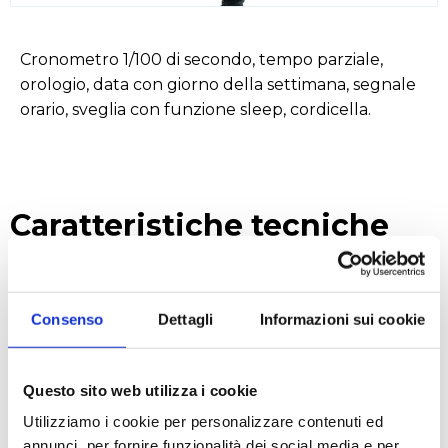
Cronometro 1/100 di secondo, tempo parziale,
orologio, data con giorno della settimana, segnale
orario, sveglia con funzione sleep, cordicella.
Caratteristiche tecniche
Range di misura: tempo fino a 23h, 59min, 59sec.
Dimensioni: 65 x 21 x 79 mm, peso: 50g
Consenso
Dettagli
Informazioni sui cookie
Batteria inclusa da 1.5V LR44, EK-EL
Questo sito web utilizza i cookie
RICHIEDI UN PREVENTIVO
Utilizziamo i cookie per personalizzare contenuti ed
annunci, per fornire funzionalità dei social media e per