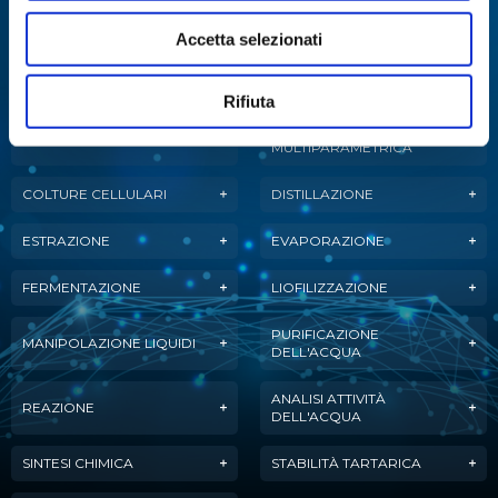
Abbiamo sviluppato soluzioni, tecnologie e
Accetta selezionati
strumenti per diverse applicazioni.
Rifiuta
ANALISI
ANALISI ENZIMATICA
MULTIPARAMETRICA
COLTURE CELLULARI
DISTILLAZIONE
ESTRAZIONE
EVAPORAZIONE
FERMENTAZIONE
LIOFILIZZAZIONE
PURIFICAZIONE
MANIPOLAZIONE LIQUIDI
DELL'ACQUA
ANALISI ATTIVITÀ
REAZIONE
DELL'ACQUA
SINTESI CHIMICA
STABILITÀ TARTARICA