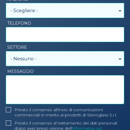
- Scegliere -
TELEFONO
SETTORE
- Nessuno -
MESSAGGIO
Presto il consenso all'invio di comunicazioni
commerciali in merito ai prodotti di Steroglass S.r.l.
Presto il consenso al trattamento dei dati personali
dopo aver preso visione dell'
informativa sul