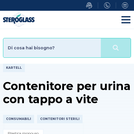
Salta
al
contenuto
principale
KARTELL
Contenitore per urina
con tappo a vite
CONSUMABILI
CONTENITORI STERILI
Plastica monouso