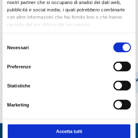
nostri partner che si occupano di analisi dei dati web,
pubblicità e social media, i quali potrebbero combinarle
Applicazioni
con altre informazioni che hai fornito loro o che hanno
raccolto dal tuo utilizzo dei loro servizi.
Batteriologia
Campionamento sterile
Selezione
Necessari
del
Codici prodotto
consenso
Preferenze
CODICE
CODICE
DIAMETRO
ALTEZZA
CAP
STEROGLASS
FORNITORE
MM
MM
ML
Statistiche
KAMW007721
5640
62.5
73
120
Marketing
KAMW007722
5641
62.5
73
120
Accetta tutti
Specialisti in: