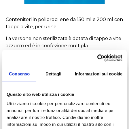
Contenitori in polipropilene da 150 ml e 200 ml con
tappo a vite, per urine.
La versione non sterilizzata è dotata di tappo a vite
azzurro ed è in confezione multipla.
La versione sterilizzata e quella asettica, sono
dotate di tappo a vite rosso, superficie di scrittura
satinata e confezione singola.
Consenso
Dettagli
Informazioni sui cookie
Questo sito web utilizza i cookie
Settori
Utilizziamo i cookie per personalizzare contenuti ed
annunci, per fornire funzionalità dei social media e per
Ambientale
Chimico
Cosmetico
analizzare il nostro traffico. Condividiamo inoltre
informazioni sul modo in cui utilizzi il nostro sito con i