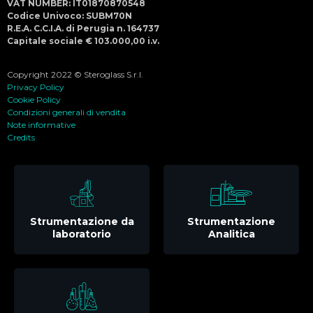
VAT NUMBER: IT01870870548
Codice Univoco: SUBM70N
R.E.A. C.C.I.A. di Perugia n. 164737
Capitale sociale € 103.000,00 i.v.
Copyright 2022 © Steroglass S.r.l.
Privacy Policy
Cookie Policy
Condizioni generali di vendita
Note informative
Credits
Strumentazione da
Strumentazione
laboratorio
Analitica