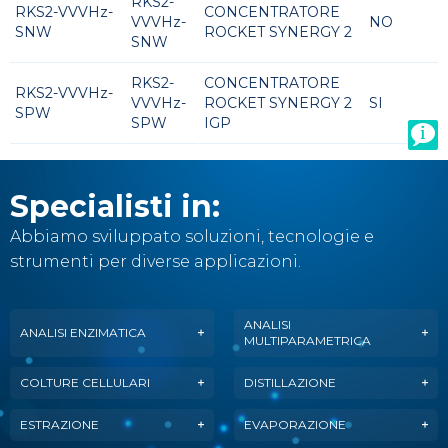
RKS2-
RKS2-VVVHz-
CONCENTRATORE
VVVHz-
NO
SNW
ROCKET SYNERGY 2
SNW
RKS2-
CONCENTRATORE
RKS2-VVVHz-
VVVHz-
ROCKET SYNERGY 2
SI
SPW
SPW
IGP
Specialisti in:
Abbiamo sviluppato soluzioni, tecnologie e
strumenti per diverse applicazioni.
ANALISI
ANALISI ENZIMATICA
MULTIPARAMETRICA
COLTURE CELLULARI
DISTILLAZIONE
ESTRAZIONE
EVAPORAZIONE