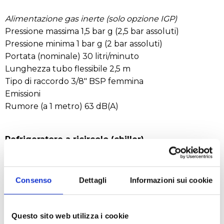
Alimentazione gas inerte (solo opzione IGP)
Pressione massima 1,5 bar g (2,5 bar assoluti)
Pressione minima 1 bar g (2 bar assoluti)
Portata (nominale) 30 litri/minuto
Lunghezza tubo flessibile 2,5 m
Tipo di raccordo 3/8" BSP femmina
Emissioni
Rumore (a 1 metro) 63 dB(A)
Refrigeratore a ricircolo (chiller)
Refrigerante 50% miscela di acqua e
glicole monoetilenico
Dimensioni (L x P x A) 320 x 500 x 600 mm
Consenso
Dettagli
Informazioni sui cookie
Peso 48 kg
Lunghezza tubi del refrigerante 2 m
Temperatura min/max del refrigerante da -20 ºC a
Questo sito web utilizza i cookie