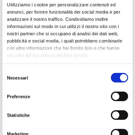
+40 ºC
Utilizziamo i cookie per personalizzare contenuti ed
annunci, per fornire funzionalità dei social media e per
Alimentazione 230V 50Hz Consumo 1500A
analizzare il nostro traffico. Condividiamo inoltre
informazioni sul modo in cui utilizzi il nostro sito con i
nostri partner che si occupano di analisi dei dati web,
RICHIEDI UN PREVENTIVO
pubblicità e social media, i quali potrebbero combinarle
con altre informazioni che hai fornito loro o che hanno
Scarica
raccolto dal tuo utilizzo dei loro servizi.
Selezione
Necessari
del
SCARICARE LA BROCHURE
consenso
Preferenze
- Design compatto: Rocket Synergy 2 sostituisce
diversi evaporatori di solvente, liberando prezioso
Statistiche
spazio in laboratorio.
- Mantiene al sicuro i campioni preziosi: la tecnologia
anti-bumping Dri-Pure® elimina la formazione di
Marketing