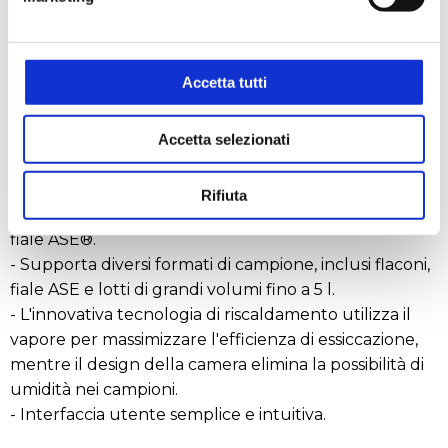
schiuma, urti e contaminazione incrociata.
- Le provette Flip-Flop™ e SampleGenie™
consentono di concentrare o essiccare i campioni
Accetta tutti
direttamente nelle fiale di stoccaggio o negli
autocampionatori, aumentando il recupero del
campione e migliorando la riproducibilità inter-
Accetta selezionati
campione.
- Essicca o concentra fino a sei flaconi, ciascuno
Rifiuta
contenente un massimo di 450 ml di solvente, o 18
fiale ASE®.
- Supporta diversi formati di campione, inclusi flaconi,
fiale ASE e lotti di grandi volumi fino a 5 l.
- L'innovativa tecnologia di riscaldamento utilizza il
vapore per massimizzare l'efficienza di essiccazione,
mentre il design della camera elimina la possibilità di
umidità nei campioni.
- Interfaccia utente semplice e intuitiva.