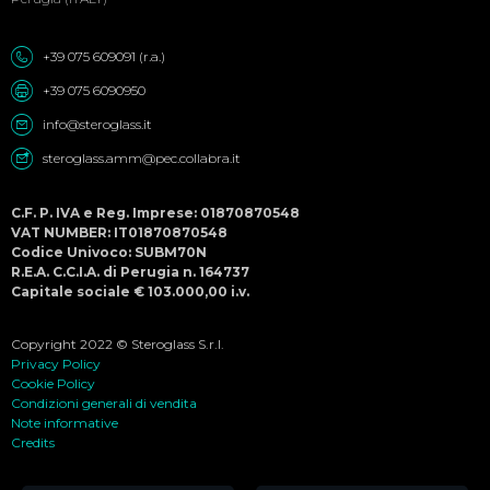
+39 075 609091 (r.a.)
+39 075 6090950
info@steroglass.it
steroglass.amm@pec.collabra.it
C.F. P. IVA e Reg. Imprese: 01870870548
VAT NUMBER: IT01870870548
Codice Univoco: SUBM70N
R.E.A. C.C.I.A. di Perugia n. 164737
Capitale sociale € 103.000,00 i.v.
Copyright 2022 © Steroglass S.r.l.
Privacy Policy
Cookie Policy
Condizioni generali di vendita
Note informative
Credits