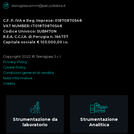
steroglass.amm@pec.collabra.it
C.F. P. IVA e Reg. Imprese: 01870870548
VAT NUMBER: IT01870870548
Codice Univoco: SUBM70N
R.E.A. C.C.I.A. di Perugia n. 164737
Capitale sociale € 103.000,00 i.v.
Copyright 2022 © Steroglass S.r.l.
Privacy Policy
Cookie Policy
Condizioni generali di vendita
Note informative
Credits
Strumentazione da
Strumentazione
laboratorio
Analitica