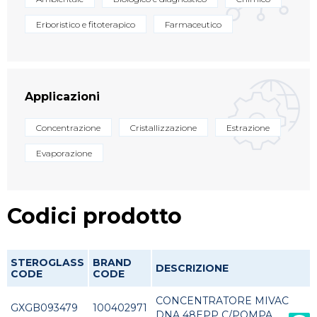
Erboristico e fitoterapico
Farmaceutico
Applicazioni
Concentrazione
Cristallizzazione
Estrazione
Evaporazione
Codici prodotto
STEROGLASS
BRAND
DESCRIZIONE
CODE
CODE
CONCENTRATORE MIVAC
GXGB093479
100402971
DNA 48EPP C/POMPA