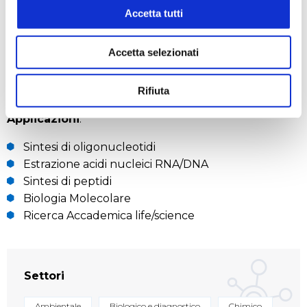
Efficiente: fino al 40% più veloce rispetto a macchine
Accetta tutti
simili
Silenzioso ed ecologico
Accetta selezionati
Design compatto: consente di risparmiare spazio
prezioso sul banco di lavoro grazie alla pompa
integrata
Rifiuta
Applicazioni
:
Sintesi di oligonucleotidi
Estrazione acidi nucleici RNA/DNA
Sintesi di peptidi
Biologia Molecolare
Ricerca Accademica life/science
Settori
Ambientale
Biologico e diagnostico
Chimico