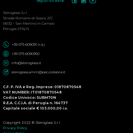
Social
Seguici sui social
Menu
Steroglass S.r.l.
Strada Romano di Sopra, 2/C
06132 - San Martino in Campo
Perugia (ITALY)
+39 075 609091 (r.a.)
+39 075 6090950
info@steroglass.it
steroglass.amm@pec.collabra.it
C.F. P. IVA e Reg. Imprese: 01870870548
VAT NUMBER: IT01870870548
Codice Univoco: SUBM70N
R.E.A. C.C.I.A. di Perugia n. 164737
Capitale sociale € 103.000,00 i.v.
Copyright 2022 © Steroglass S.r.l.
Privacy Policy