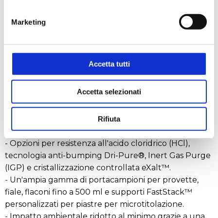
RICHIEDI UN PREVENTIVO
Marketing
- Comandi touchscreen intuitivi: la funzione "Press &
Go" con programmazione manuale e automatica
semplificata semplifica l'impostazione e l'esecuzione.
Accetta tutti
- Capacità di liofilizzazione e cristallizzazione rapide.
- Due modelli, HT-6 e HT-12, pronti a soddisfare le
Accetta selezionati
vostre esigenze.
- Risparmia prezioso spazio nella cappa aspirante: il
condensatore integrato riduce l'ingombro
Rifiuta
complessivo del sistema.
- Opzioni per resistenza all'acido cloridrico (HCl),
tecnologia anti-bumping Dri-Pure®, Inert Gas Purge
(IGP) e cristallizzazione controllata eXalt™.
- Un'ampia gamma di portacampioni per provette,
fiale, flaconi fino a 500 ml e supporti FastStack™
personalizzati per piastre per microtitolazione.
- Impatto ambientale ridotto al minimo grazie a una