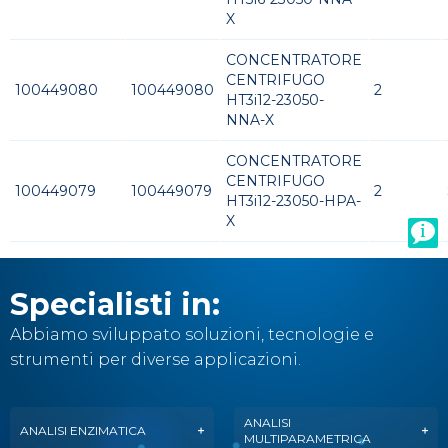
X
CONCENTRATORE
CENTRIFUGO
100449080
100449080
2
HT3i12-23050-
NNA-X
CONCENTRATORE
CENTRIFUGO
100449079
100449079
2
HT3i12-23050-HPA-
X
Specialisti in:
Abbiamo sviluppato soluzioni, tecnologie e
strumenti per diverse applicazioni.
ANALISI
ANALISI ENZIMATICA
MULTIPARAMETRICA