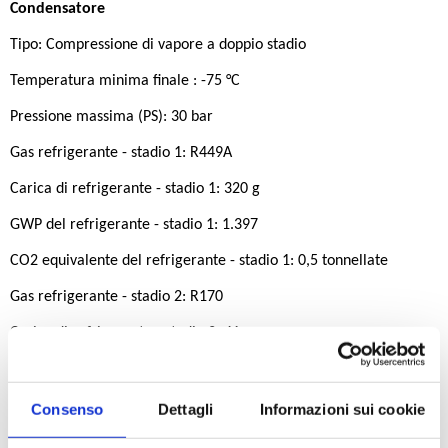
Condensatore
Tipo: Compressione di vapore a doppio stadio
Temperatura minima finale : -75 °C
Pressione massima (PS): 30 bar
Gas refrigerante - stadio 1: R449A
Carica di refrigerante - stadio 1: 320 g
GWP del refrigerante - stadio 1: 1.397
CO2 equivalente del refrigerante - stadio 1: 0,5 tonnellate
Gas refrigerante - stadio 2: R170
Carica di refrigerante - stadio 2: 41 g
GWP del refrigerante - stadio 2: 6
CO2 equivalente del refrigerante - stadio 2: < 0,001 tonnellate
Consenso
Dettagli
Informazioni sui cookie
CO2 equivalente totale (CO2e): 0,5 tonnellate