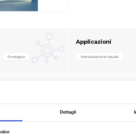
Applicazioni
Enologico
Manipolazione liquidi
otto
Dettagli
CE FORNITORE
MATERIALE
CAPACITÀ
ookie