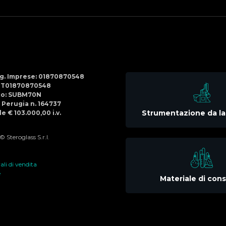
Social
Menu
Reg. Imprese: 01870870548
IT01870870548
co: SUBM70N
di Perugia n. 164737
Strumentazione da la
e € 103.000,00 i.v.
 Steroglass S.r.l.
li di vendita
e
Materiale di co