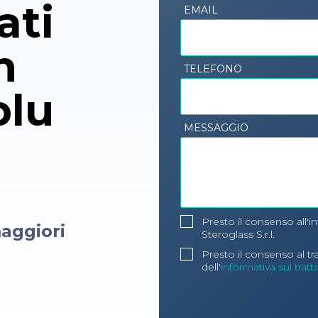
ati
EMAIL
n
TELEFONO
blu
MESSAGGIO
Presto il consenso all'i
aggiori
Steroglass S.r.l.
Presto il consenso al t
dell'
informativa sul trat