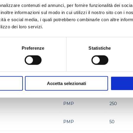
nalizzare contenuti ed annunci, per fornire funzionalità dei socia
inoltre informazioni sul modo in cui utilizzi il nostro sito con i n
PMP
1000
icità e social media, i quali potrebbero combinarle con altre inform
lizzo dei loro servizi.
PMP
2000
Preferenze
Statistiche
PMP
10
PMP
100
Accetta selezionati
PMP
25
PMP
250
PMP
50