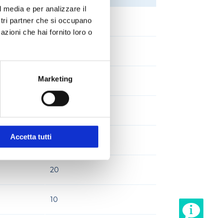
l media e per analizzare il
ostri partner che si occupano
100
azioni che hai fornito loro o
200
Marketing
2
10
Accetta tutti
5
20
10