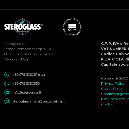
Steroglass S.r.l.
C.F. P. IVA e 
Strada Romano di Sopra, 2/C
VAT NUMBER: 
06132 - San Martino in Campo
Codice Univo
Perugia (ITALY)
R.E.A. C.C.I.A. 
Capitale social
+39 075 609091 (r.a.)
Copyright 2022 ©
+39 075 6090950
Privacy Policy
Cookie Policy
info@steroglass.it
Condizioni genera
Note informativ
steroglass.amm@pec.collabra.it
Credits