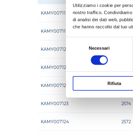
Utilizziamo i cookie per perso
nostro traffico. Condividiamo 
KAMY007118
2576
di analisi dei dati web, pubbl
che hanno raccolto dal tuo uti
KAMY007119
2577
Selezione
del
Necessari
KAMY007120
2570
consenso
KAMY007121
2573
Rifiuta
KAMY007122
2571
KAMY007123
2574
KAMY007124
2572