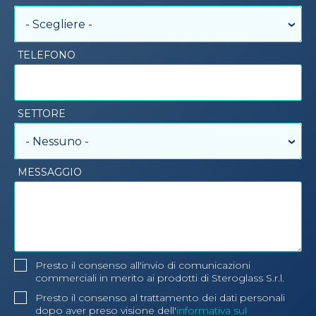
- Scegliere -
TELEFONO
SETTORE
- Nessuno -
MESSAGGIO
Presto il consenso all'invio di comunicazioni
commerciali in merito ai prodotti di Steroglass S.r.l.
Presto il consenso al trattamento dei dati personali
dopo aver preso visione dell'
informativa sul