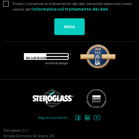
Presto il consenso al trattamento dei dati personali dopo aver preso
visione dell'
informativa sul trattamento dei dati
INVIA
Social
Seguici sui social
Menu
Steroglass S.r.l.
Strada Romano di Sopra, 2/C