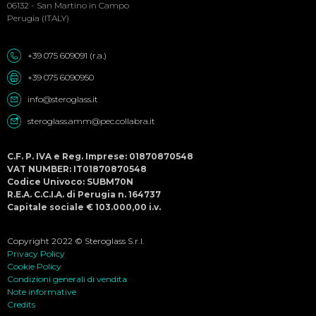
06132 - San Martino in Campo
Perugia (ITALY)
+39 075 609091 (r.a.)
+39 075 6090950
info@steroglass.it
steroglass.amm@pec.collabra.it
C.F. P. IVA e Reg. Imprese: 01870870548
VAT NUMBER: IT01870870548
Codice Univoco: SUBM70N
R.E.A. C.C.I.A. di Perugia n. 164737
Capitale sociale € 103.000,00 i.v.
Copyright 2022 © Steroglass S.r.l.
Privacy Policy
Cookie Policy
Condizioni generali di vendita
Note informative
Credits