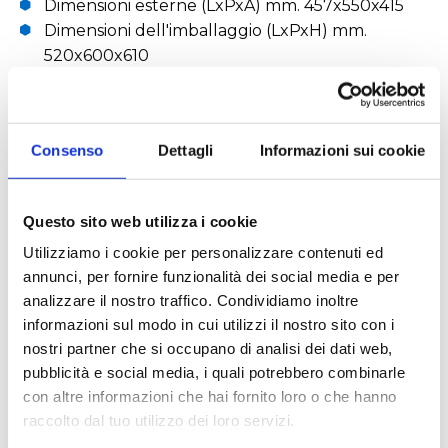
Dimensioni esterne (LxPxA) mm. 457x550x415
Dimensioni dell'imballaggio (LxPxH) mm.
520x600x610
Peso netto / imballato (kg) 46 / 50
Consenso
Dettagli
Informazioni sui cookie
SPECIFICHE NF 1200 REFRIGERATA
Questo sito web utilizza i cookie
RICHIEDI UN PREVENTIVO
Utilizziamo i cookie per personalizzare contenuti ed
annunci, per fornire funzionalità dei social media e per
analizzare il nostro traffico. Condividiamo inoltre
Caratteristiche tecniche
informazioni sul modo in cui utilizzi il nostro sito con i
nostri partner che si occupano di analisi dei dati web,
Sistema di controllo a microprocessore
pubblicità e social media, i quali potrebbero combinarle
programmabile N-Prime™ per operazioni precise e
con altre informazioni che hai fornito loro o che hanno
raccolto dal tuo utilizzo dei loro servizi.
affidabili.
Programmazione semplice con un solo pulsante,