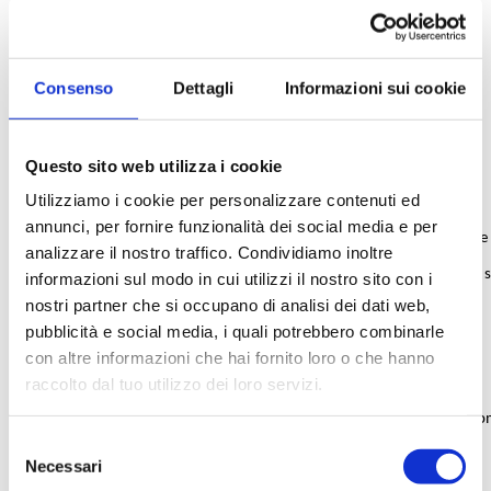
Consenso
Dettagli
Informazioni sui cookie
RICHIEDI UN PREVENTIVO
Caratteristiche tecniche
Questo sito web utilizza i cookie
Utilizziamo i cookie per personalizzare contenuti ed
annunci, per fornire funzionalità dei social media e per
Sistema di controllo:
A microprocessore e 
analizzare il nostro traffico. Condividiamo inoltre
Tipo di motore:
Ad induzione senza 
informazioni sul modo in cui utilizzi il nostro sito con i
nostri partner che si occupano di analisi dei dati web,
Capacità massima con rotore angolo fisso:
12 x 15 ml
pubblicità e social media, i quali potrebbero combinarle
Velocità massima con rotore angolo fisso (RPM):
5250
con altre informazioni che hai fornito loro o che hanno
raccolto dal tuo utilizzo dei loro servizi.
Velocità massima con rotore angolo fisso (RCF):
4280
Impostazione RPM:
Si, da 500 a 5300 rp
Selezione
Display RCF:
No
Necessari
del