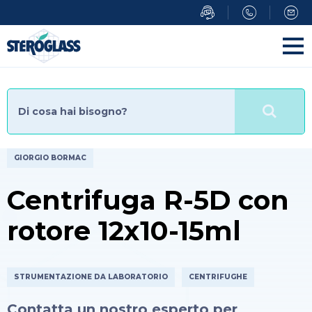
Salta
al
contenuto
principale
GIORGIO BORMAC
Centrifuga R-5D con
rotore 12x10-15ml
STRUMENTAZIONE DA LABORATORIO
CENTRIFUGHE
Contatta un nostro esperto per