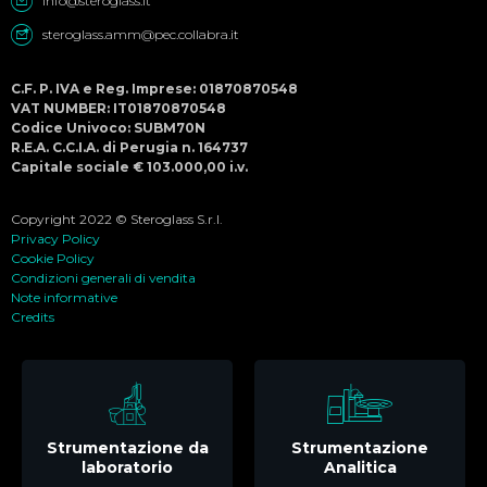
info@steroglass.it
steroglass.amm@pec.collabra.it
C.F. P. IVA e Reg. Imprese: 01870870548
VAT NUMBER: IT01870870548
Codice Univoco: SUBM70N
R.E.A. C.C.I.A. di Perugia n. 164737
Capitale sociale € 103.000,00 i.v.
Copyright 2022 © Steroglass S.r.l.
Privacy Policy
Cookie Policy
Condizioni generali di vendita
Note informative
Credits
Strumentazione da
Strumentazione
laboratorio
Analitica