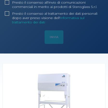
Presto il consenso all'invio di comunicazioni
commerciali in merito ai prodotti di Steroglass S.r.l.
Presto il consenso al trattamento dei dati personali
dopo aver preso visione dell'
informativa sul
trattamento dei dati