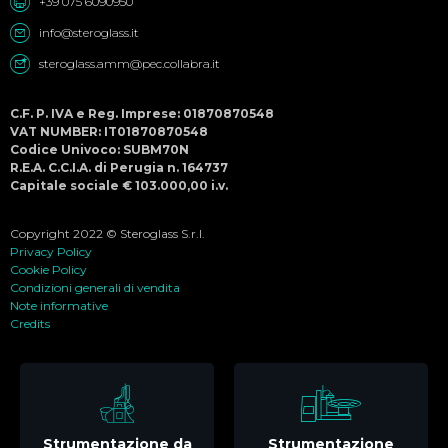
+39 075 6090950
info@steroglass.it
steroglass.amm@pec.collabra.it
C.F. P. IVA e Reg. Imprese: 01870870548
VAT NUMBER: IT01870870548
Codice Univoco: SUBM70N
R.E.A. C.C.I.A. di Perugia n. 164737
Capitale sociale € 103.000,00 i.v.
Copyright 2022 © Steroglass S.r.l.
Privacy Policy
Cookie Policy
Condizioni generali di vendita
Note informative
Credits
Strumentazione da
Strumentazione