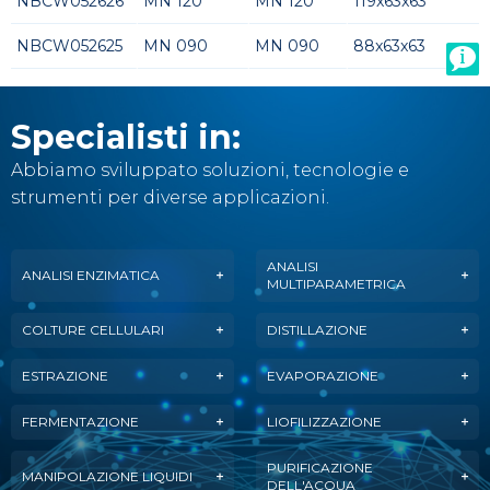
NBCW052626
MN 120
MN 120
119x63x63
NBCW052625
MN 090
MN 090
88x63x63
Specialisti in:
Abbiamo sviluppato soluzioni, tecnologie e
strumenti per diverse applicazioni.
ANALISI
ANALISI ENZIMATICA
MULTIPARAMETRICA
COLTURE CELLULARI
DISTILLAZIONE
ESTRAZIONE
EVAPORAZIONE
FERMENTAZIONE
LIOFILIZZAZIONE
PURIFICAZIONE
MANIPOLAZIONE LIQUIDI
DELL'ACQUA