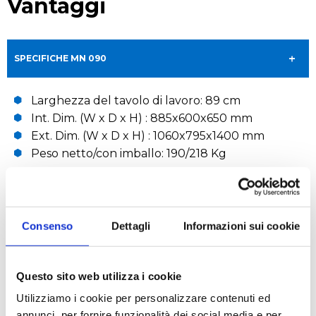
Vantaggi
SPECIFICHE MN 090
Larghezza del tavolo di lavoro: 89 cm
Int. Dim. (W x D x H) : 885x600x650 mm
Ext. Dim. (W x D x H) : 1060x795x1400 mm
Peso netto/con imballo: 190/218 Kg
SPECIFICHE MN120
Consenso
Dettagli
Informazioni sui cookie
Questo sito web utilizza i cookie
RICHIEDI UN PREVENTIVO
Utilizziamo i cookie per personalizzare contenuti ed
annunci, per fornire funzionalità dei social media e per