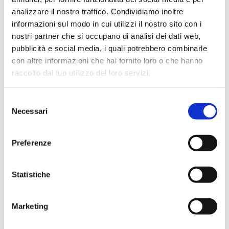
Caratteristiche tecniche
analizzare il nostro traffico. Condividiamo inoltre
informazioni sul modo in cui utilizzi il nostro sito con i
nostri partner che si occupano di analisi dei dati web,
Filtri HEPA: 99,995% di efficienza per particelle
pubblicità e social media, i quali potrebbero combinarle
≥0,3µm (classe H14 secondo EN 1822)
con altre informazioni che hai fornito loro o che hanno
Cabina: Lamiera d'acciaio laminata a freddo da 2
raccolto dal tuo utilizzo dei loro servizi.
mm verniciata in poliestere epossidico.
Tavolo di lavoro: Acciaio inox 304
Selezione
Controllo della velocità del flusso d'aria: Sistema di
Necessari
del
controllo a microprocessore con display a LED e
consenso
compensazione automatica della velocità per
Preferenze
aumentare la resistenza del filtro.
Flusso d'aria: Di tipo centrifugo ad alta efficienza
con cuscinetti lubrificati a vita
Statistiche
Luce: Alta efficienza, bassa tensione ≥ 800 lux
Livello di rumore: <60 dBA
Marketing
Accessori standard: Contaore, 2 Prese di corrente
principale (2,5 A)