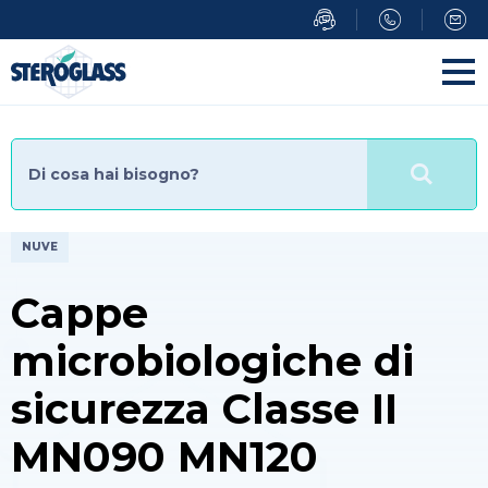
Salta
al
contenuto
principale
NUVE
Cappe
microbiologiche di
sicurezza Classe II
MN090 MN120