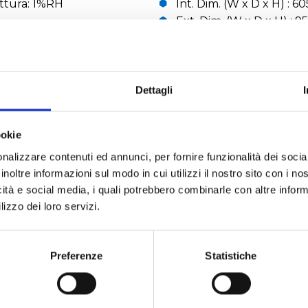
ettura: 1%RH
Int. Dim. (W x D x H) : 
Ext. Dim. (W x D x H) : 
peso netto: 420 Kg
amma senza step control
peso con imballo: 540 K
1-99
Dettagli
RICHIEDI UN PREVENTIVO
ookie
nalizzare contenuti ed annunci, per fornire funzionalità dei socia
inoltre informazioni sul modo in cui utilizzi il nostro sito con i n
icità e social media, i quali potrebbero combinarle con altre inform
lizzo dei loro servizi.
3 fasi
ne è necessario il collegamento ad una linea (o tank) di a
Preferenze
Statistiche