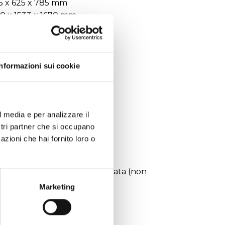
605 x 625 x 785 mm
950 x 1533 x 1670 mm
g
Informazioni sui cookie
l media e per analizzare il
ostri partner che si occupano
azioni che hai fornito loro o
cqua demineralizzata o distillata (non
Marketing