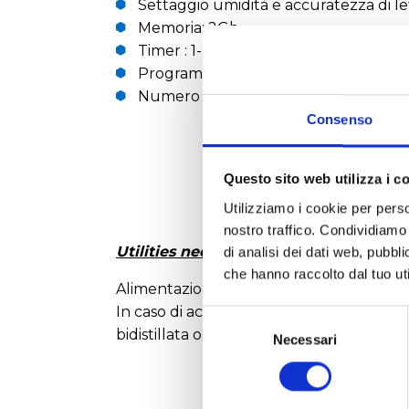
Settaggio umidità e accuratezza di l
Memoria: 2Gb
Timer : 1-20.000 ore e posizione hold
Programmi in memoria: 20 + 1 progr
Numero di ripetizioni programmabili: 
Consenso
Questo sito web utilizza i c
Utilizziamo i cookie per perso
nostro traffico. Condividiamo 
Utilities necessarie per l'installazione
di analisi dei dati web, pubbl
che hanno raccolto dal tuo uti
Alimentazione elettrica 400 V 50/60 Hz., 
In caso di accessorio di auto alimentazio
Selezione
bidistillata o ultrapura).
del
Necessari
consenso