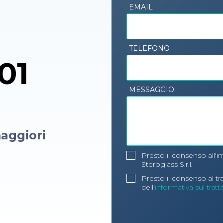
EMAIL
TELEFONO
01
MESSAGGIO
aggiori
Presto il consenso all'i
Steroglass S.r.l.
Presto il consenso al t
dell'
informativa sul trat