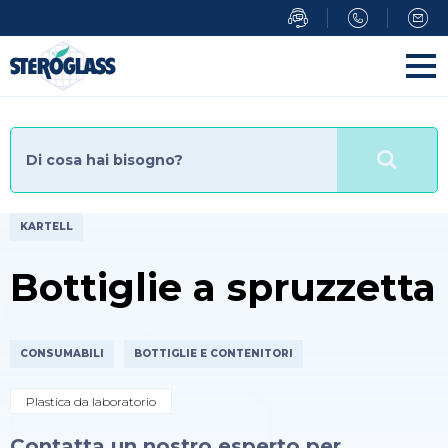
Salta
al
contenuto
principale
KARTELL
Bottiglie a spruzzetta
CONSUMABILI
BOTTIGLIE E CONTENITORI
Plastica da laboratorio
Contatta un nostro esperto per