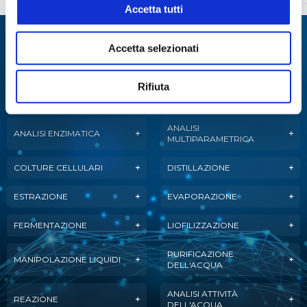
Accetta tutti
Specialisti in:
Accetta selezionati
Abbiamo sviluppato soluzioni, tecnologie e
strumenti per diverse applicazioni.
Rifiuta
ANALISI
ANALISI ENZIMATICA
MULTIPARAMETRICA
COLTURE CELLULARI
DISTILLAZIONE
ESTRAZIONE
EVAPORAZIONE
FERMENTAZIONE
LIOFILIZZAZIONE
PURIFICAZIONE
MANIPOLAZIONE LIQUIDI
DELL'ACQUA
ANALISI ATTIVITÀ
REAZIONE
DELL'ACQUA