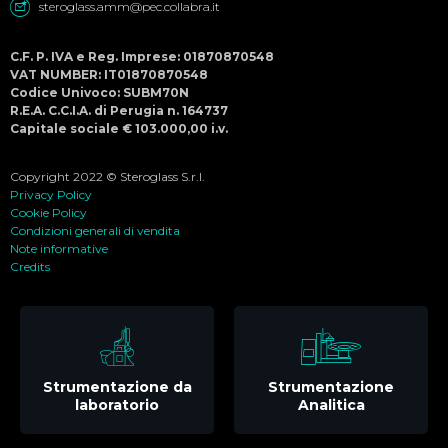
steroglass.amm@pec.collabra.it
C.F. P. IVA e Reg. Imprese: 01870870548
VAT NUMBER: IT01870870548
Codice Univoco: SUBM70N
R.E.A. C.C.I.A. di Perugia n. 164737
Capitale sociale € 103.000,00 i.v.
Copyright 2022 © Steroglass S.r.l.
Privacy Policy
Cookie Policy
Condizioni generali di vendita
Note informative
Credits
Strumentazione da
Strumentazione
laboratorio
Analitica