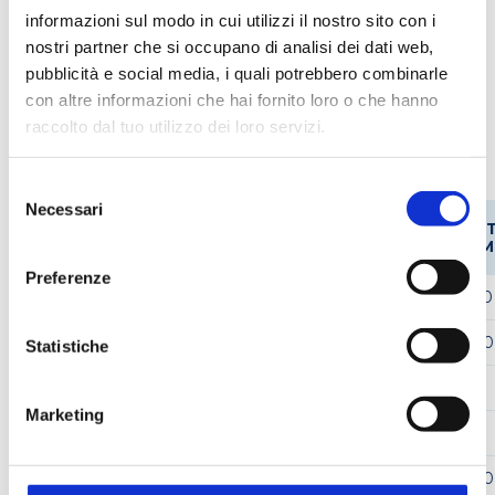
informazioni sul modo in cui utilizzi il nostro sito con i
Manipolazione liquidi
nostri partner che si occupano di analisi dei dati web,
pubblicità e social media, i quali potrebbero combinarle
con altre informazioni che hai fornito loro o che hanno
raccolto dal tuo utilizzo dei loro servizi.
Codici prodotto
Selezione
Necessari
del
DIAMETRO
CODICE
CODICE
CAPACITÀ
AL
BOTTIGLIA
consenso
STEROGLASS
FORNITORE
ML
MM
MM
Preferenze
KAMY005525
182
250
60
140
KAMY005528
183
500
75
180
Statistiche
KAMY005522
180
100
43
115
Marketing
KAMY048788
179
50
35
96
KAMY005523
185
1000
95
220