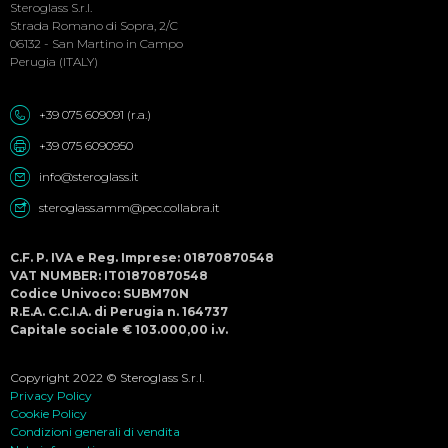
Menu
Steroglass S.r.l.
Strada Romano di Sopra, 2/C
06132 - San Martino in Campo
Perugia (ITALY)
+39 075 609091 (r.a.)
+39 075 6090950
info@steroglass.it
steroglass.amm@pec.collabra.it
C.F. P. IVA e Reg. Imprese: 01870870548
VAT NUMBER: IT01870870548
Codice Univoco: SUBM70N
R.E.A. C.C.I.A. di Perugia n. 164737
Capitale sociale € 103.000,00 i.v.
Copyright 2022 © Steroglass S.r.l.
Privacy Policy
Cookie Policy
Condizioni generali di vendita