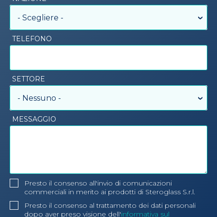
- Scegliere -
TELEFONO
SETTORE
- Nessuno -
MESSAGGIO
Presto il consenso all'invio di comunicazioni
commerciali in merito ai prodotti di Steroglass S.r.l.
Presto il consenso al trattamento dei dati personali
dopo aver preso visione dell'
informativa sul