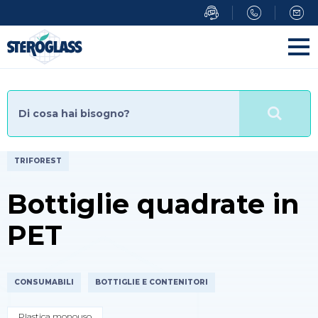
Salta
al
contenuto
principale
TRIFOREST
Bottiglie quadrate in
PET
CONSUMABILI
BOTTIGLIE E CONTENITORI
Plastica monouso