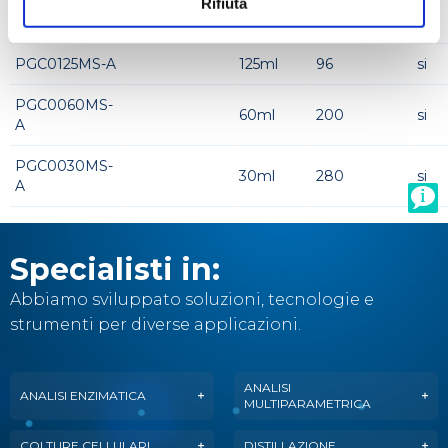
PGC0250MS-
Rifiuta
TJMY082436
250ml
90
si
A
PGC0125MS-A
125ml
96
si
PGC0060MS-
60ml
200
si
A
PGC0030MS-
30ml
280
si
A
Specialisti in:
Abbiamo sviluppato soluzioni, tecnologie e
strumenti per diverse applicazioni.
ANALISI
ANALISI ENZIMATICA
MULTIPARAMETRICA
COLTURE CELLULARI
DISTILLAZIONE