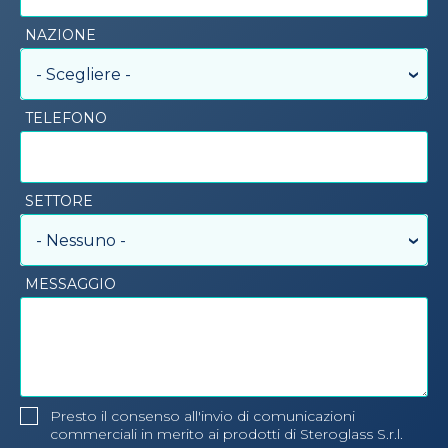
NAZIONE
- Scegliere -
TELEFONO
SETTORE
- Nessuno -
MESSAGGIO
Presto il consenso all'invio di comunicazioni
commerciali in merito ai prodotti di Steroglass S.r.l.