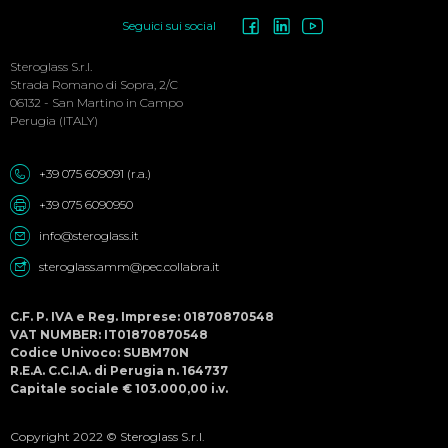
Social
Seguici sui social
Menu
Steroglass S.r.l.
Strada Romano di Sopra, 2/C
06132 - San Martino in Campo
Perugia (ITALY)
+39 075 609091 (r.a.)
+39 075 6090950
info@steroglass.it
steroglass.amm@pec.collabra.it
C.F. P. IVA e Reg. Imprese: 01870870548
VAT NUMBER: IT01870870548
Codice Univoco: SUBM70N
R.E.A. C.C.I.A. di Perugia n. 164737
Capitale sociale € 103.000,00 i.v.
Copyright 2022 © Steroglass S.r.l.