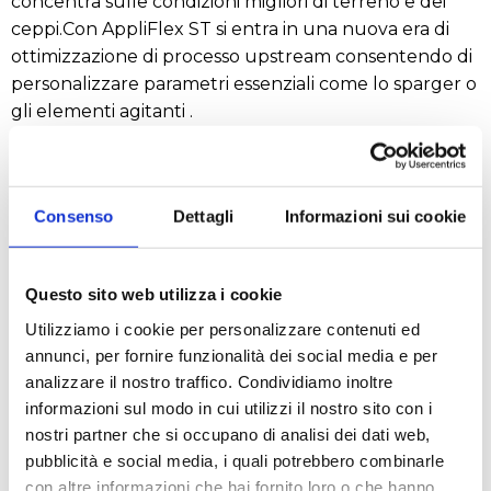
concentra sulle condizioni migliori di terreno e dei
ceppi.Con AppliFlex ST si entra in una nuova era di
ottimizzazione di processo upstream consentendo di
personalizzare parametri essenziali come lo sparger o
gli elementi agitanti .
Grazie a queste misure di custom design si darà un
notevole impulso nella velocita al raggiungere i
propri obbiettivi .
Consenso
Dettagli
Informazioni sui cookie
La tecnologia di stampa 3D offre la flessibilità di cui si
ha bisogno nel momento in cui se ne ha bisogno e
Questo sito web utilizza i cookie
permette di scalare il processo disegnato da 500 ml a
Utilizziamo i cookie per personalizzare contenuti ed
3 litri.
annunci, per fornire funzionalità dei social media e per
analizzare il nostro traffico. Condividiamo inoltre
Autocampionamento
informazioni sul modo in cui utilizzi il nostro sito con i
AppliFlex ST funziona con autocampionatori asettici
nostri partner che si occupano di analisi dei dati web,
(come Flownamics e MAST) per collegare facilmente i
pubblicità e social media, i quali potrebbero combinarle
dispositivi analitici e automatizzare l'elaborazione del
con altre informazioni che hai fornito loro o che hanno