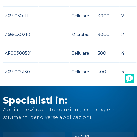
Z655030111
Cellulare
3000
2
Z655030210
Microbica
3000
2
AF00300501
Cellulare
500
4
Z655005130
Cellulare
500
4
Specialisti in:
Abbiamo sviluppato soluzioni, tecnologie e
strumenti per diverse applicazioni.
ANALISI