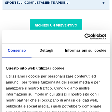
SPORTELLI COMPLETAMENTE APRIBILI
RICHIEDI UN PREVENTIVO
Caratteristiche tecniche
Consenso
Dettagli
Informazioni sui cookie
Applicazioni
Pesata, conteggio pezzi, pesata percentuale,
Questo sito web utilizza i cookie
controllo del peso, pesata dinamica/di animali,
Utilizziamo i cookie per personalizzare contenuti ed
totalizzazione/statistiche, formulazione,
annunci, per fornire funzionalità dei social media e per
determinazione della densità, Display Hold
analizzare il nostro traffico. Condividiamo inoltre
informazioni sul modo in cui utilizzi il nostro sito con i
nostri partner che si occupano di analisi dei dati web,
Display
pubblicità e social media, i quali potrebbero combinarle
con altre informazioni che hai fornito loro o che hanno