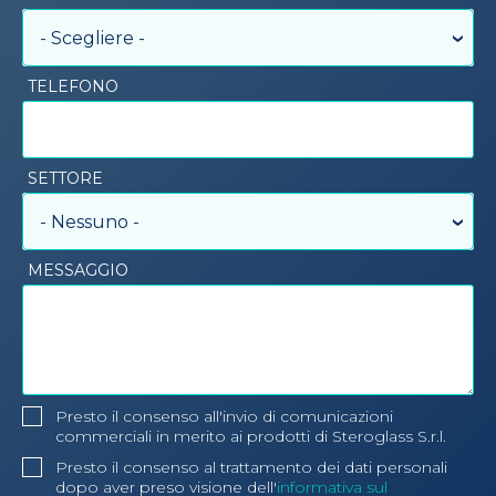
- Scegliere -
TELEFONO
SETTORE
- Nessuno -
MESSAGGIO
Presto il consenso all'invio di comunicazioni
commerciali in merito ai prodotti di Steroglass S.r.l.
Presto il consenso al trattamento dei dati personali
dopo aver preso visione dell'
informativa sul