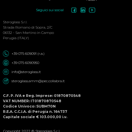
Social
Seguici sui social
Menu
Steroglass S.r.l.
Strada Romano di Sopra, 2/C
06132 - San Martino in Campo
Perugia (ITALY)
+39 075 609091 (r.a.)
+39 075 6090950
info@steroglass.it
steroglass.amm@pec.collabra.it
C.F. P. IVA e Reg. Imprese: 01870870548
VAT NUMBER: IT01870870548
Codice Univoco: SUBM70N
R.E.A. C.C.I.A. di Perugia n. 164737
Capitale sociale € 103.000,00 i.v.
Copyright 2022 © Steroglass S.r.l.