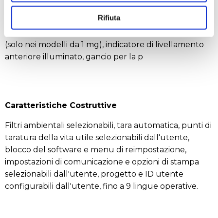
Base in metallo, armatura superiore in ABS, piatto in
Rifiuta
acciaio inossidabile, paravento in vetro con pannelli
laterali in due parti e sportello superiore scorrevole
(solo nei modelli da 1 mg), indicatore di livellamento
anteriore illuminato, gancio per la p
Caratteristiche Costruttive
Filtri ambientali selezionabili, tara automatica, punti di
taratura della vita utile selezionabili dall'utente,
blocco del software e menu di reimpostazione,
impostazioni di comunicazione e opzioni di stampa
selezionabili dall'utente, progetto e ID utente
configurabili dall'utente, fino a 9 lingue operative.