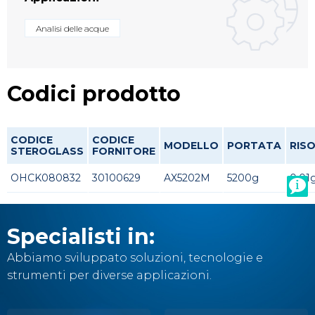
Analisi delle acque
Codici prodotto
CODICE
CODICE
MODELLO
PORTATA
RISO
STEROGLASS
FORNITORE
OHCK080832
30100629
AX5202M
5200g
0.01
Specialisti in:
Abbiamo sviluppato soluzioni, tecnologie e
strumenti per diverse applicazioni.