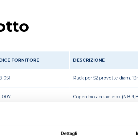
otto
DICE FORNITORE
DESCRIZIONE
8 051
Rack per 52 provette diam. 1
2 007
Coperchio acciaio inox (NB 9
2 003
Coperchio acciaio inox (NB 9
Dettagli
2 008
Coperchio 4 fori Ø 95mm (NB