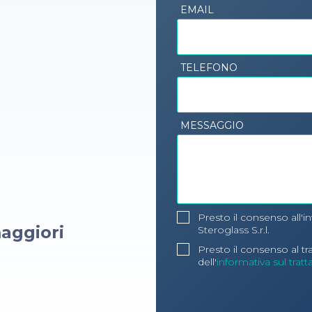
EMAIL
TELEFONO
MESSAGGIO
Presto il consenso all'i
aggiori
Steroglass S.r.l.
Presto il consenso al t
dell'
informativa sul trat