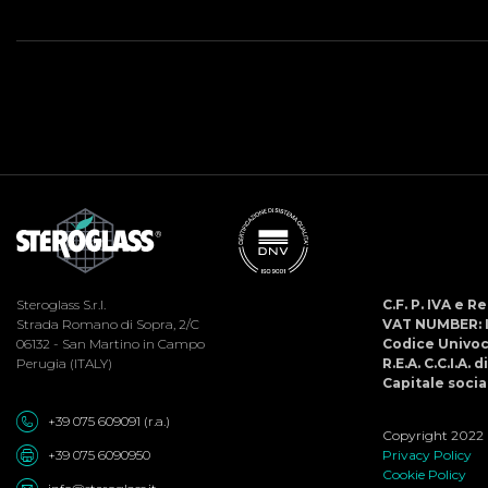
Steroglass S.r.l.
C.F. P. IVA e 
Strada Romano di Sopra, 2/C
VAT NUMBER: 
06132 - San Martino in Campo
Codice Univo
Perugia (ITALY)
R.E.A. C.C.I.A. 
Capitale social
+39 075 609091 (r.a.)
Copyright 2022 ©
+39 075 6090950
Privacy Policy
Cookie Policy