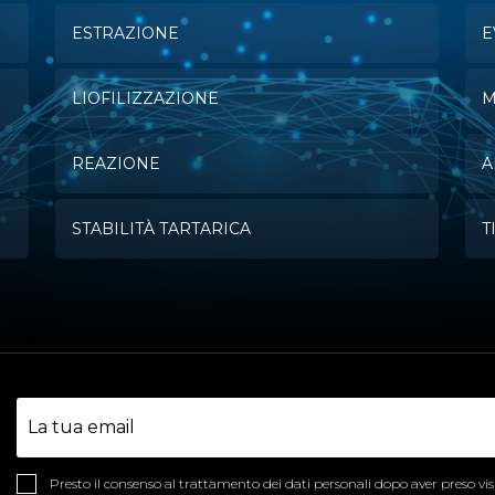
ESTRAZIONE
E
LIOFILIZZAZIONE
M
REAZIONE
A
STABILITÀ TARTARICA
T
Presto il consenso al trattamento dei dati personali dopo aver preso vi