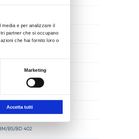
 20, BM/BS 402)
l media e per analizzare il
ostri partner che si occupano
 20, BM(BS 402)
azioni che hai fornito loro o
 20, BM/BS 402)
Marketing
8mm(tutti mod.)
6mm(tutti mod.)
Accetta tutti
0mm(tutti mod.)
02,BM/BS/BD 402