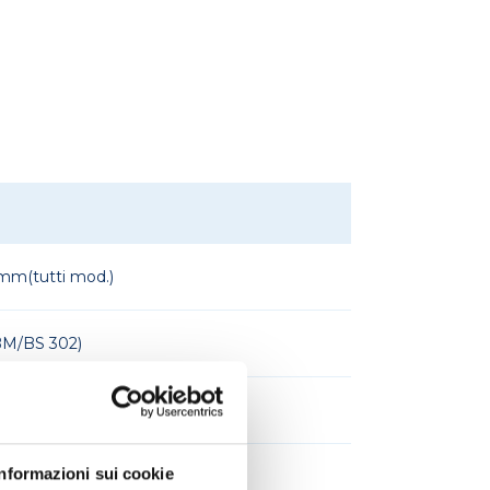
3mm(tutti mod.)
,BM/BS 302)
,BM/BS 402)
Informazioni sui cookie
 9,BM/BS 302)