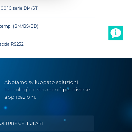
100°C serie BM/ST
temp. (BM/BS/BD)
faccia RS232
Abbiamo sviluppato soluzioni,
tecnologie e strumenti per diverse
applicazioni.
OLTURE CELLULARI