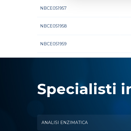
NBCE051957
NBCE051958
NBCE051959
Specialisti i
ANALISI ENZIMATICA