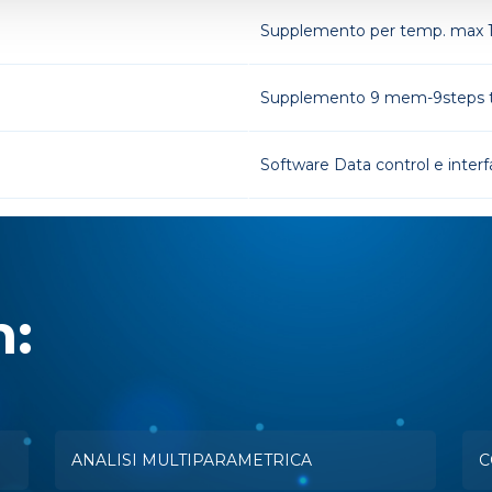
Supplemento per temp. max 
Supplemento 9 mem-9steps 
Software Data control e inter
n:
ANALISI MULTIPARAMETRICA
C