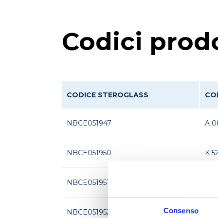
Codici prod
CODICE STEROGLASS
CO
NBCE051947
A 0
NBCE051950
K 5
NBCE051951
K 5
Consenso
NBCE051952
K 5