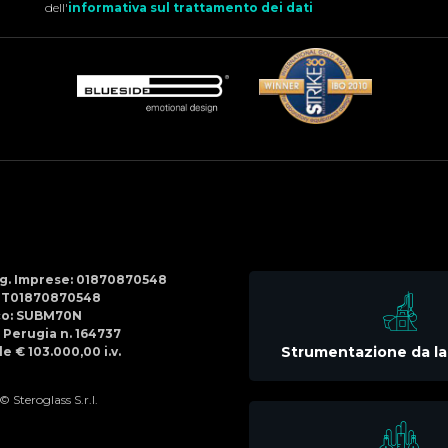
dell'
informativa sul trattamento dei dati
Social
Menu
Reg. Imprese: 01870870548
IT01870870548
co: SUBM70N
di Perugia n. 164737
Strumentazione da la
e € 103.000,00 i.v.
 Steroglass S.r.l.