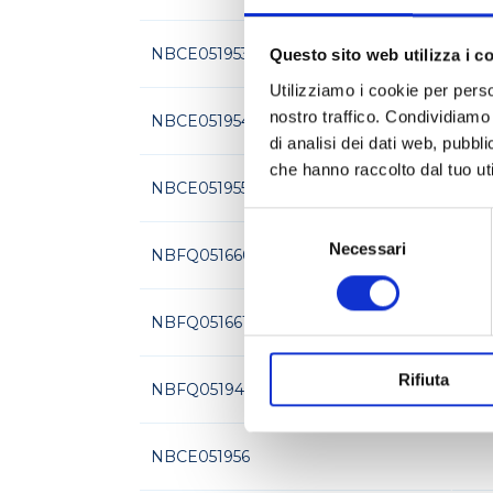
NBCE051953
K 5
Questo sito web utilizza i c
Utilizziamo i cookie per perso
nostro traffico. Condividiamo 
NBCE051954
K 5
di analisi dei dati web, pubbl
che hanno raccolto dal tuo uti
NBCE051955
K 5
Selezione
del
Necessari
NBFQ051660
A 0
consenso
NBFQ051661
A 0
Rifiuta
NBFQ051949
A 0
NBCE051956