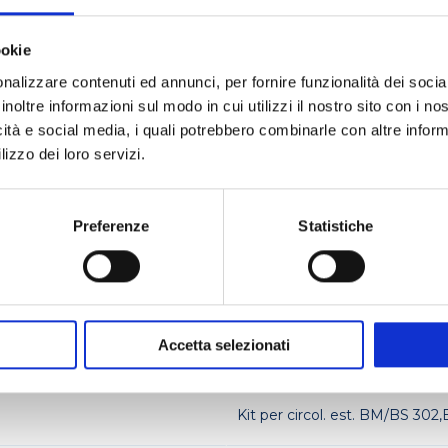
2 005
Coperchio 4 fori Ø 95mm (NB
ookie
nalizzare contenuti ed annunci, per fornire funzionalità dei socia
inoltre informazioni sul modo in cui utilizzi il nostro sito con i n
2 006
Coperchio 6 fori Ø 95mm (NB
icità e social media, i quali potrebbero combinarle con altre inform
lizzo dei loro servizi.
2 014
Coperchio 8 fori Ø 95mm (NB
Preferenze
Statistiche
8 021
Rack per 27 provette diam. 1
8 050
Rack per 30 provette diam. 1
Accetta selezionati
8 049
Rack per 12 provette diam. 3
Kit per circol. est. BM/BS 3