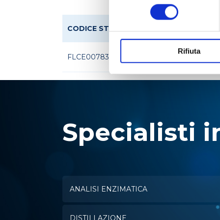
consenso
CODICE STEROGLASS
Rifiuta
FLCE007830
Specialisti i
ANALISI ENZIMATICA
DISTILLAZIONE