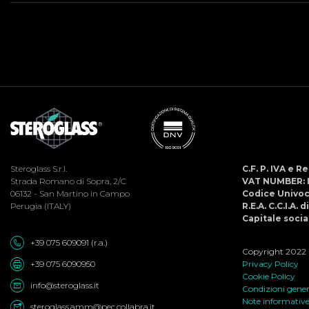
Steroglass S.r.l.
C.F. P. IVA e 
Strada Romano di Sopra, 2/C
VAT NUMBER: 
06132 - San Martino in Campo
Codice Univo
Perugia (ITALY)
R.E.A. C.C.I.A. 
Capitale social
+39 075 609091 (r.a.)
Copyright 2022 ©
+39 075 6090950
Privacy Policy
Cookie Policy
info@steroglass.it
Condizioni genera
Note informativ
steroglass.amm@pec.collabra.it