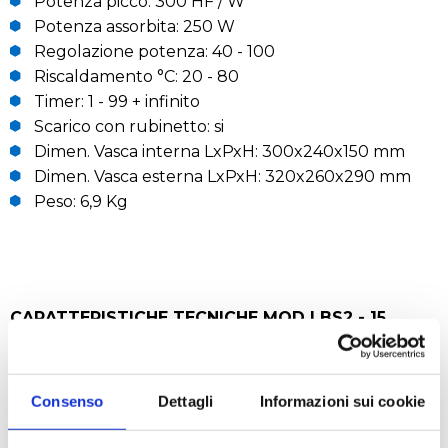
Potenza picco: 300 HF / W
Potenza assorbita: 250 W
Regolazione potenza: 40 - 100
Riscaldamento °C: 20 - 80
Timer: 1 - 99 + infinito
Scarico con rubinetto: si
Dimen. Vasca interna LxPxH: 300x240x150 mm
Dimen. Vasca esterna LxPxH: 320x260x290 mm
Peso: 6,9 Kg
CARATTERISTICHE TECNICHE MOD LBS2 - 15
Capacità vasca: 15 lt
Frequenza: 40 o 59 KHz
Consenso
Dettagli
Informazioni sui cookie
Potenza picco: 450 HF / W
Potenza assorbita: 350 W