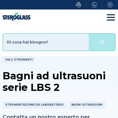
Salta
al
contenuto
principale
FALC STRUMENTI
Bagni ad ultrasuoni
serie LBS 2
STRUMENTAZIONE DA LABORATORIO
BAGNI ULTRASUONI
Contatta un nostro esperto per