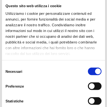
Regolazione potenza: 40 - 100
Questo sito web utilizza i cookie
Riscaldamento °C: 20 - 80
Utilizziamo i cookie per personalizzare contenuti ed
Timer: 1 - 99 + infinito
annunci, per fornire funzionalità dei social media e per
Scarico con rubinetto: si
analizzare il nostro traffico. Condividiamo inoltre
Dimen. Vasca interna LxPxH: 330x300x150mm
informazioni sul modo in cui utilizzi il nostro sito con i
Dimen. Vasca esterna LxPxH: 350x320x300 mm
nostri partner che si occupano di analisi dei dati web,
Peso: 9,4 Kg
pubblicità e social media, i quali potrebbero combinarle
con altre informazioni che hai fornito loro o che hanno
raccolto dal tuo utilizzo dei loro servizi.
CARATTERISTICHE TECNICHE MOD LBS2 - 22,5
Selezione
Necessari
del
Capacità vasca: 22,5 lt
consenso
Frequenza: 40 o 59 KHz
Preferenze
Potenza picco: 650 HF / W
Potenza assorbita: 500 W
Regolazione potenza: 40 - 100
Statistiche
Riscaldamento °C: 20 - 80