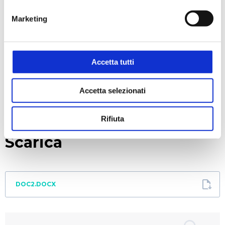
Timer: 1 - 99 + infinito
Marketing
Scarico con rubinetto: si
Dimen. Vasca interna LxPxH: 500x300x150mm
Dimen. Vasca esterna LxPxH: 510x320x310 m
Peso: 12,7 Kg
Accetta tutti
Accetta selezionati
RICHIEDI UN PREVENTIVO
Rifiuta
Scarica
DOC2.DOCX