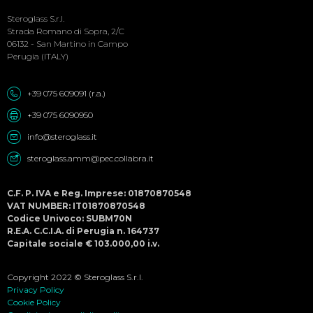
Menu
Steroglass S.r.l.
Strada Romano di Sopra, 2/C
06132 - San Martino in Campo
Perugia (ITALY)
+39 075 609091 (r.a.)
+39 075 6090950
info@steroglass.it
steroglass.amm@pec.collabra.it
C.F. P. IVA e Reg. Imprese: 01870870548
VAT NUMBER: IT01870870548
Codice Univoco: SUBM70N
R.E.A. C.C.I.A. di Perugia n. 164737
Capitale sociale € 103.000,00 i.v.
Copyright 2022 © Steroglass S.r.l.
Privacy Policy
Cookie Policy