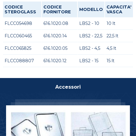
CODICE
CODICE
CAPACITA'
MODELLO
STEROGLASS
FORNITORE
VASCA
FLCC054698
616.1020.08
LBS2 - 10
10 lt
FLCC060465
616.1020.14
LBS2 - 22,5
22,5 lt
FLCC065825
616.1020.05
LBS2 - 4,5
4,5 lt
FLCC088807
616.1020.12
LBS2 - 15
15 lt
Accessori