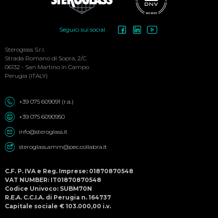
Social
Seguici sui social
Menu
Steroglass S.r.l.
Strada Romano di Sopra, 2/C
06132 - San Martino in Campo
Perugia (ITALY)
+39 075 609091 (r.a.)
+39 075 6090950
info@steroglass.it
steroglass.amm@pec.collabra.it
C.F. P. IVA e Reg. Imprese: 01870870548
VAT NUMBER: IT01870870548
Codice Univoco: SUBM70N
R.E.A. C.C.I.A. di Perugia n. 164737
Capitale sociale € 103.000,00 i.v.