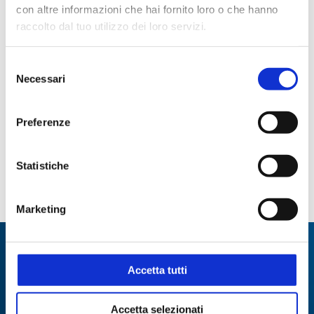
Applicazioni
con altre informazioni che hai fornito loro o che hanno
raccolto dal tuo utilizzo dei loro servizi.
Sterilizzazione
Selezione
Necessari
del
Codici prodotto
consenso
Preferenze
CODICE
CODICE
DESCRIZIONE
STEROGLASS
FORNITORE
Statistiche
Sacchetti
AABQ038554
29800001
termoresistenti (3)
Marketing
Specialisti in:
Accetta tutti
Abbiamo sviluppato soluzioni, tecnologie e
strumenti per diverse applicazioni.
Accetta selezionati