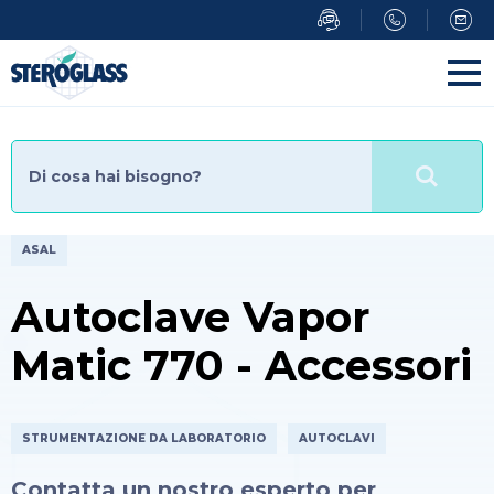
Salta
al
contenuto
principale
ASAL
Autoclave Vapor
Matic 770 - Accessori
STRUMENTAZIONE DA LABORATORIO
AUTOCLAVI
Contatta un nostro esperto per