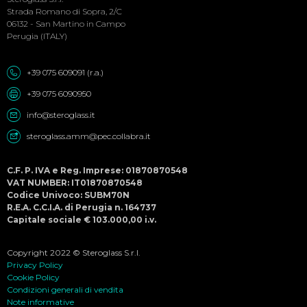
Strada Romano di Sopra, 2/C
06132 - San Martino in Campo
Perugia (ITALY)
+39 075 609091 (r.a.)
+39 075 6090950
info@steroglass.it
steroglass.amm@pec.collabra.it
C.F. P. IVA e Reg. Imprese: 01870870548
VAT NUMBER: IT01870870548
Codice Univoco: SUBM70N
R.E.A. C.C.I.A. di Perugia n. 164737
Capitale sociale € 103.000,00 i.v.
Copyright 2022 © Steroglass S.r.l.
Privacy Policy
Cookie Policy
Condizioni generali di vendita
Note informative