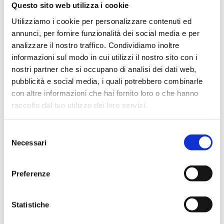
Questo sito web utilizza i cookie
Consumabili economici e semplici da sostituire
Utilizziamo i cookie per personalizzare contenuti ed
Software intuitivo
annunci, per fornire funzionalità dei social media e per
Silenzioso
analizzare il nostro traffico. Condividiamo inoltre
Monitoraggio in continuo della qualità dell'acqua
informazioni sul modo in cui utilizzi il nostro sito con i
Misura in continuo del TOC (Total Organic Carbon)
nostri partner che si occupano di analisi dei dati web,
Posizionabili sul bancone, sopra al tank o a muro
pubblicità e social media, i quali potrebbero combinarle
(vedi accessori opzionali)
con altre informazioni che hai fornito loro o che hanno
Possibilità di prelievo da dispenser remoto (vedi
raccolto dal tuo utilizzo dei loro servizi.
accessori opzionali)
Selezione
Necessari
del
RICHIEDI UN PREVENTIVO
consenso
Preferenze
Settori
Statistiche
Ambientale
Biologico e diagnostico
Chimico