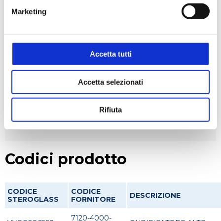
Cosmetico
Farmaceutico
Marketing
Accetta tutti
Applicazioni
Batteriologia
Colture cellulari
Cromatografia
Accetta selezionati
Distillazione
Filtrazione
Rifiuta
Manipolazione liquidi
Codici prodotto
CODICE
CODICE
DESCRIZIONE
STEROGLASS
FORNITORE
7120-4000-