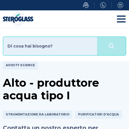
Salta
al
contenuto
principale
AVIDITY SCIENCE
Alto - produttore
acqua tipo I
STRUMENTAZIONE DA LABORATORIO
PURIFICATORI D'ACQUA
Contatta un nostro esperto per