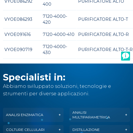
VYOE086292
PURIFICATORE ALTO
400
7120-4000-
VYOE086293
PURIFICATORE ALTO-T
420
VYOE091616
7120-4000-410
PURIFICATORE ALTO-R
7120-4000-
VYOE090719
PURIFICATORE ALTO-T-R
430
Specialisti in:
Abbiamo sviluppato soluzioni, tecnologie e
strumenti per diverse applicazioni.
ANALISI
ANALISI ENZIMATICA
MULTIPARAMETRICA
COLTURE CELLULARI
DISTILLAZIONE